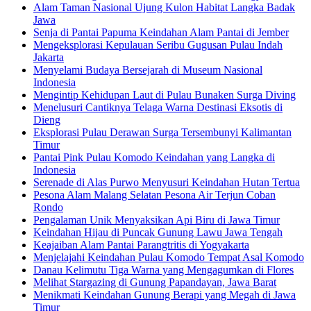
Alam Taman Nasional Ujung Kulon Habitat Langka Badak
Jawa
Senja di Pantai Papuma Keindahan Alam Pantai di Jember
Mengeksplorasi Kepulauan Seribu Gugusan Pulau Indah
Jakarta
Menyelami Budaya Bersejarah di Museum Nasional
Indonesia
Mengintip Kehidupan Laut di Pulau Bunaken Surga Diving
Menelusuri Cantiknya Telaga Warna Destinasi Eksotis di
Dieng
Eksplorasi Pulau Derawan Surga Tersembunyi Kalimantan
Timur
Pantai Pink Pulau Komodo Keindahan yang Langka di
Indonesia
Serenade di Alas Purwo Menyusuri Keindahan Hutan Tertua
Pesona Alam Malang Selatan Pesona Air Terjun Coban
Rondo
Pengalaman Unik Menyaksikan Api Biru di Jawa Timur
Keindahan Hijau di Puncak Gunung Lawu Jawa Tengah
Keajaiban Alam Pantai Parangtritis di Yogyakarta
Menjelajahi Keindahan Pulau Komodo Tempat Asal Komodo
Danau Kelimutu Tiga Warna yang Mengagumkan di Flores
Melihat Stargazing di Gunung Papandayan, Jawa Barat
Menikmati Keindahan Gunung Berapi yang Megah di Jawa
Timur