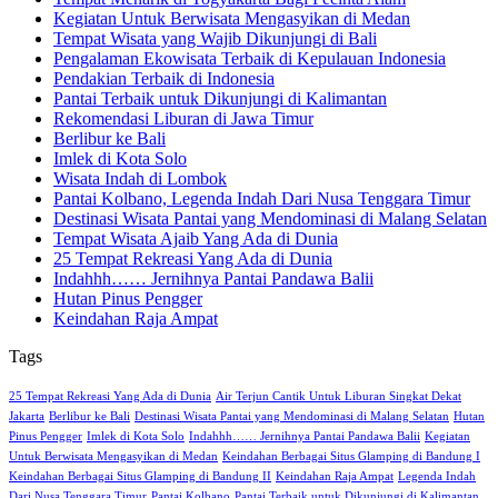
Kegiatan Untuk Berwisata Mengasyikan di Medan
Tempat Wisata yang Wajib Dikunjungi di Bali
Pengalaman Ekowisata Terbaik di Kepulauan Indonesia
Pendakian Terbaik di Indonesia
Pantai Terbaik untuk Dikunjungi di Kalimantan
Rekomendasi Liburan di Jawa Timur
Berlibur ke Bali
Imlek di Kota Solo
Wisata Indah di Lombok
Pantai Kolbano, Legenda Indah Dari Nusa Tenggara Timur
Destinasi Wisata Pantai yang Mendominasi di Malang Selatan
Tempat Wisata Ajaib Yang Ada di Dunia
25 Tempat Rekreasi Yang Ada di Dunia
Indahhh…… Jernihnya Pantai Pandawa Balii
Hutan Pinus Pengger
Keindahan Raja Ampat
Tags
25 Tempat Rekreasi Yang Ada di Dunia
Air Terjun Cantik Untuk Liburan Singkat Dekat
Jakarta
Berlibur ke Bali
Destinasi Wisata Pantai yang Mendominasi di Malang Selatan
Hutan
Pinus Pengger
Imlek di Kota Solo
Indahhh…… Jernihnya Pantai Pandawa Balii
Kegiatan
Untuk Berwisata Mengasyikan di Medan
Keindahan Berbagai Situs Glamping di Bandung I
Keindahan Berbagai Situs Glamping di Bandung II
Keindahan Raja Ampat
Legenda Indah
Dari Nusa Tenggara Timur
Pantai Kolbano
Pantai Terbaik untuk Dikunjungi di Kalimantan