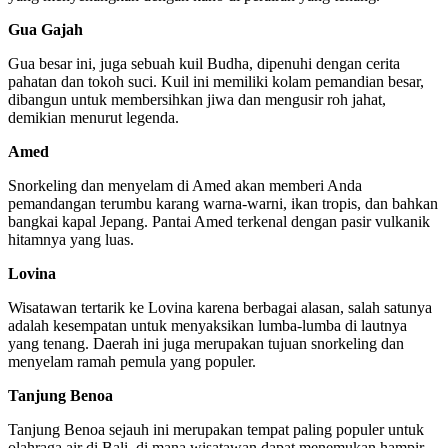
Gua Gajah
Gua besar ini, juga sebuah kuil Budha, dipenuhi dengan cerita
pahatan dan tokoh suci. Kuil ini memiliki kolam pemandian besar,
dibangun untuk membersihkan jiwa dan mengusir roh jahat,
demikian menurut legenda.
Amed
Snorkeling dan menyelam di Amed akan memberi Anda
pemandangan terumbu karang warna-warni, ikan tropis, dan bahkan
bangkai kapal Jepang. Pantai Amed terkenal dengan pasir vulkanik
hitamnya yang luas.
Lovina
Wisatawan tertarik ke Lovina karena berbagai alasan, salah satunya
adalah kesempatan untuk menyaksikan lumba-lumba di lautnya
yang tenang. Daerah ini juga merupakan tujuan snorkeling dan
menyelam ramah pemula yang populer.
Tanjung Benoa
Tanjung Benoa sejauh ini merupakan tempat paling populer untuk
olahraga air di Bali, di mana wisatawan dapat menemukan hampir