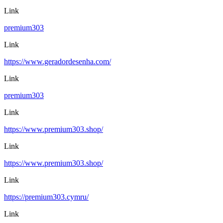
Link
premium303
Link
https://www.geradordesenha.com/
Link
premium303
Link
https://www.premium303.shop/
Link
https://www.premium303.shop/
Link
https://premium303.cymru/
Link