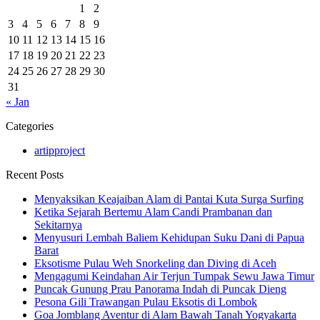
1
2
3
4
5
6
7
8
9
10
11
12
13
14
15
16
17
18
19
20
21
22
23
24
25
26
27
28
29
30
31
« Jan
Categories
artipproject
Recent Posts
Menyaksikan Keajaiban Alam di Pantai Kuta Surga Surfing
Ketika Sejarah Bertemu Alam Candi Prambanan dan
Sekitarnya
Menyusuri Lembah Baliem Kehidupan Suku Dani di Papua
Barat
Eksotisme Pulau Weh Snorkeling dan Diving di Aceh
Mengagumi Keindahan Air Terjun Tumpak Sewu Jawa Timur
Puncak Gunung Prau Panorama Indah di Puncak Dieng
Pesona Gili Trawangan Pulau Eksotis di Lombok
Goa Jomblang Aventur di Alam Bawah Tanah Yogyakarta