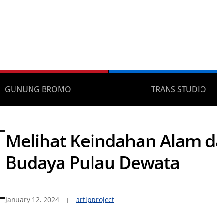
GUNUNG BROMO
TRANS STUDIO
Melihat Keindahan Alam 
Budaya Pulau Dewata
January 12, 2024
artipproject