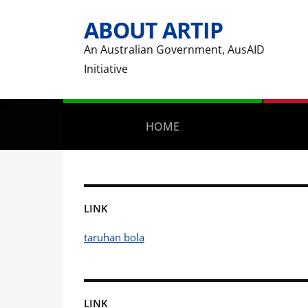
ABOUT ARTIP
An Australian Government, AusAID
Initiative
HOME
LINK
taruhan bola
LINK