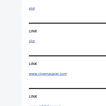
slot
LINK
slot
LINK
www.cinemasaver.com
LINK