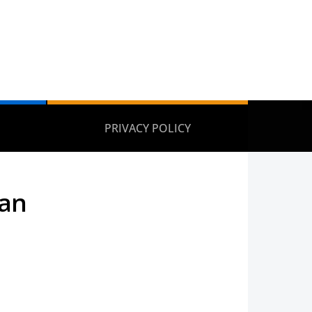
PRIVACY POLICY
dan