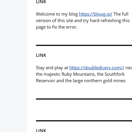
LINK
Welcome to my blog
https://bloog.io/
The full
version of this site and try hard refreshing this
page to fix the error.
LINK
Stay and play at
https://doubledicerv.com//
ne
the majestic Ruby Mountains, the Southfork
Reservoir and the large northern gold mines
LINK