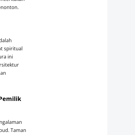
enonton.
dalah
 spiritual
ra ini
sitektur
nan
Pemilik
engalaman
Ubud. Taman