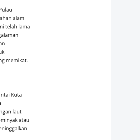
Pulau
dahan alam
ni telah lama
ngalaman
an
uk
ng memikat.
antai Kuta
a
ngan laut
Seminyak atau
eninggalkan