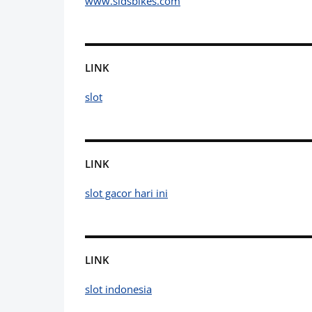
www.sidsbikes.com
LINK
slot
LINK
slot gacor hari ini
LINK
slot indonesia