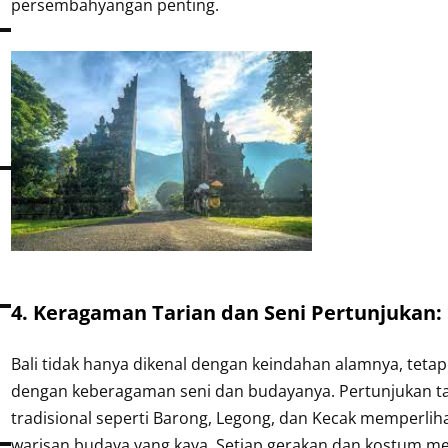
persembahyangan penting.
4. Keragaman Tarian dan Seni Pertunjukan:
Bali tidak hanya dikenal dengan keindahan alamnya, tetap
dengan keberagaman seni dan budayanya. Pertunjukan t
tradisional seperti Barong, Legong, dan Kecak memperlih
warisan budaya yang kaya. Setiap gerakan dan kostum m