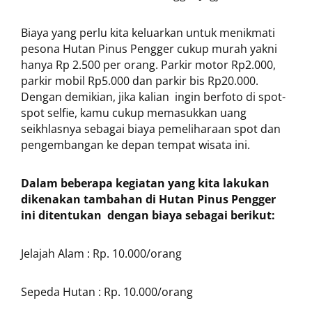
Biaya yang perlu kita keluarkan untuk menikmati
pesona Hutan Pinus Pengger cukup murah yakni
hanya Rp 2.500 per orang. Parkir motor Rp2.000,
parkir mobil Rp5.000 dan parkir bis Rp20.000.
Dengan demikian, jika kalian ingin berfoto di spot-
spot selfie, kamu cukup memasukkan uang
seikhlasnya sebagai biaya pemeliharaan spot dan
pengembangan ke depan tempat wisata ini.
Dalam beberapa kegiatan yang kita lakukan
dikenakan tambahan di Hutan Pinus Pengger
ini ditentukan dengan biaya sebagai berikut:
Jelajah Alam : Rp. 10.000/orang
Sepeda Hutan : Rp. 10.000/orang