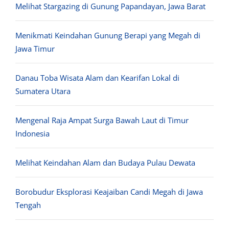
Melihat Stargazing di Gunung Papandayan, Jawa Barat
Menikmati Keindahan Gunung Berapi yang Megah di
Jawa Timur
Danau Toba Wisata Alam dan Kearifan Lokal di
Sumatera Utara
Mengenal Raja Ampat Surga Bawah Laut di Timur
Indonesia
Melihat Keindahan Alam dan Budaya Pulau Dewata
Borobudur Eksplorasi Keajaiban Candi Megah di Jawa
Tengah