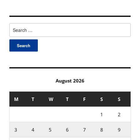
Search
for:
August 2026
M
T
W
T
F
S
S
1
2
3
4
5
6
7
8
9