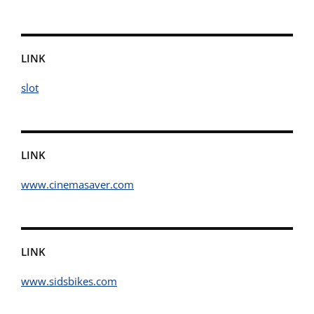
LINK
slot
LINK
www.cinemasaver.com
LINK
www.sidsbikes.com