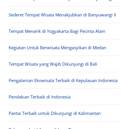
Sederet Tempat Wisata Menakjubkan di Banyuwangi II
Tempat Menarik di Yogyakarta Bagi Pecinta Alam
Kegiatan Untuk Berwisata Mengasyikan di Medan
Tempat Wisata yang Wajib Dikunjungi di Bali
Pengalaman Ekowisata Terbaik di Kepulauan Indonesia
Pendakian Terbaik di Indonesia
Pantai Terbaik untuk Dikunjungi di Kalimantan