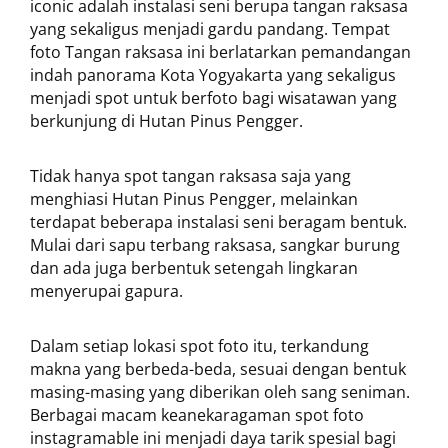
iconic adalah instalasi seni berupa tangan raksasa
yang sekaligus menjadi gardu pandang. Tempat
foto Tangan raksasa ini berlatarkan pemandangan
indah panorama Kota Yogyakarta yang sekaligus
menjadi spot untuk berfoto bagi wisatawan yang
berkunjung di Hutan Pinus Pengger.
Tidak hanya spot tangan raksasa saja yang
menghiasi Hutan Pinus Pengger, melainkan
terdapat beberapa instalasi seni beragam bentuk.
Mulai dari sapu terbang raksasa, sangkar burung
dan ada juga berbentuk setengah lingkaran
menyerupai gapura.
Dalam setiap lokasi spot foto itu, terkandung
makna yang berbeda-beda, sesuai dengan bentuk
masing-masing yang diberikan oleh sang seniman.
Berbagai macam keanekaragaman spot foto
instagramable ini menjadi daya tarik spesial bagi