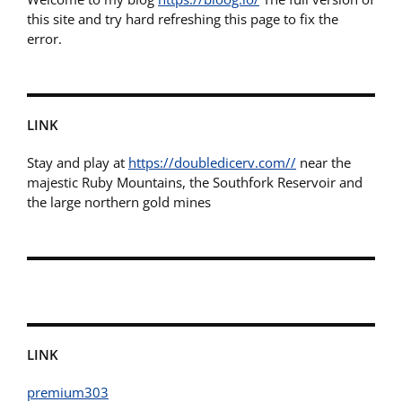
this site and try hard refreshing this page to fix the
error.
LINK
Stay and play at
https://doubledicerv.com//
near the
majestic Ruby Mountains, the Southfork Reservoir and
the large northern gold mines
LINK
premium303