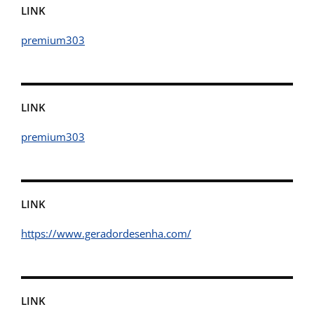
LINK
premium303
LINK
premium303
LINK
https://www.geradordesenha.com/
LINK