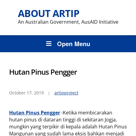
ABOUT ARTIP
An Australian Government, AusAID Initiative
Open Menu
Hutan Pinus Pengger
October 17, 2019
artipproject
Hutan Pinus Pengger
-Ketika membicarakan
hutan pinus di dataran tinggi di sekitaran Jogja,
mungkin yang terpikir di kepala adalah Hutan Pinus
Mangunan yang sudah lama eksis bahkan menjadi