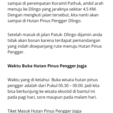
sampai di perempatan Koramil Pathuk, ambil arah
menuju ke Dlingo yang jaraknya sekitar 4.5 KM.
Dengan mengkuti jalan tersebut, kita nanti akan
sampai di Hutan Pinus Pengger Dlingo.
Setelah masuk di jalan Patuk- Dlingo dijamin anda
tidak akan bosan karena terdapat pemandangan
yang indah disepanjang rute menuju Hutan Pinus
Pengger.
Waktu Buka Hutan Pinus Pengger Jogja
Waktu yang di ketahui Buka wisata hutan pinus
pengger adalah dari Pukul 05.30 – 00.00. Jadi kita
bisa berkunjung ke wisata eksotid di bantul ini
pada pagi hari, sore maupun pada malam hari.
Tiket Masuk Hutan Pinus Pengger Jogja