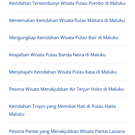
Keindahan Tersembunyi Wisata Pulau Pombo di Maluku
Menemukan Keindahan Wisata Pulau Maitara di Maluku
Mengungkap Keindahan Wisata Pulau Bair di Maluku
Keajaiban Wisata Pulau Banda Neira di Maluku
Menjelajahi Keindahan Wisata Pulau Kasa di Maluku
Pesona Wisata Menakjubkan Air Terjun Hoko di Maluku
Keindahan Tropis yang Memikat Hati di Pulau Hatta
Maluku
Pesona Pantai yang Menakjubkan Wisata Pantai Lasiana