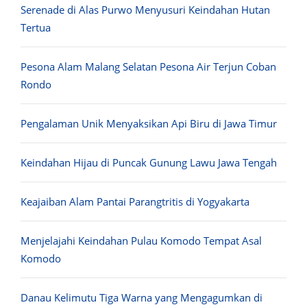
Serenade di Alas Purwo Menyusuri Keindahan Hutan
Tertua
Pesona Alam Malang Selatan Pesona Air Terjun Coban
Rondo
Pengalaman Unik Menyaksikan Api Biru di Jawa Timur
Keindahan Hijau di Puncak Gunung Lawu Jawa Tengah
Keajaiban Alam Pantai Parangtritis di Yogyakarta
Menjelajahi Keindahan Pulau Komodo Tempat Asal
Komodo
Danau Kelimutu Tiga Warna yang Mengagumkan di