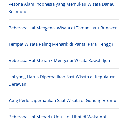
Pesona Alam Indonesia yang Memukau Wisata Danau
Kelimutu
Beberapa Hal Mengenai Wisata di Taman Laut Bunaken
Tempat Wisata Paling Menarik di Pantai Parai Tenggiri
Beberapa Hal Menarik Mengenai Wisata Kawah Ijen
Hal yang Harus Diperhatikan Saat Wisata di Kepulauan
Derawan
Yang Perlu Diperhatikan Saat Wisata di Gunung Bromo
Beberapa Hal Menarik Untuk di Lihat di Wakatobi