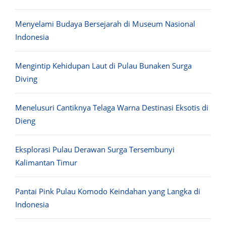
Menyelami Budaya Bersejarah di Museum Nasional
Indonesia
Mengintip Kehidupan Laut di Pulau Bunaken Surga
Diving
Menelusuri Cantiknya Telaga Warna Destinasi Eksotis di
Dieng
Eksplorasi Pulau Derawan Surga Tersembunyi
Kalimantan Timur
Pantai Pink Pulau Komodo Keindahan yang Langka di
Indonesia