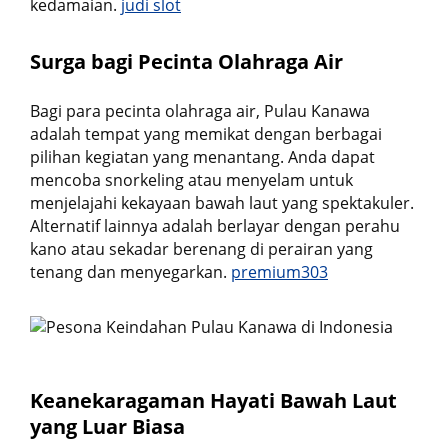
kedamaian.
judi slot
Surga bagi Pecinta Olahraga Air
Bagi para pecinta olahraga air, Pulau Kanawa
adalah tempat yang memikat dengan berbagai
pilihan kegiatan yang menantang. Anda dapat
mencoba snorkeling atau menyelam untuk
menjelajahi kekayaan bawah laut yang spektakuler.
Alternatif lainnya adalah berlayar dengan perahu
kano atau sekadar berenang di perairan yang
tenang dan menyegarkan.
premium303
Keanekaragaman Hayati Bawah Laut
yang Luar Biasa