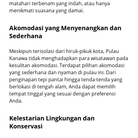
matahari terbenam yang indah, atau hanya
menikmati suasana yang damai.
Akomodasi yang Menyenangkan dan
Sederhana
Meskipun terisolasi dari hiruk-pikuk kota, Pulau
Kanawa tidak menghadapkan para wisatawan pada
kesulitan akomodasi. Terdapat pilihan akomodasi
yang sederhana dan nyaman di pulau ini. Dari
penginapan tepi pantai hingga tenda-tenda yang
berlokasi di tengah alam, Anda dapat memilih
tempat tinggal yang sesuai dengan preferensi
Anda.
Kelestarian Lingkungan dan
Konservasi