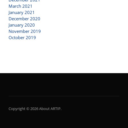
March 2021
January 2021
December 2020
January 2020
November 2019
October 2019
Copyright © 2026 About ARTIP.