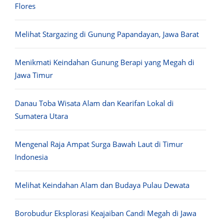
Flores
Melihat Stargazing di Gunung Papandayan, Jawa Barat
Menikmati Keindahan Gunung Berapi yang Megah di
Jawa Timur
Danau Toba Wisata Alam dan Kearifan Lokal di
Sumatera Utara
Mengenal Raja Ampat Surga Bawah Laut di Timur
Indonesia
Melihat Keindahan Alam dan Budaya Pulau Dewata
Borobudur Eksplorasi Keajaiban Candi Megah di Jawa