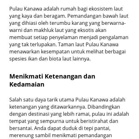
Pulau Kanawa adalah rumah bagi ekosistem laut
yang kaya dan beragam. Pemandangan bawah laut
yang dihiasi oleh terumbu karang yang berwarna-
warni dan makhluk laut yang eksotis akan
membuat setiap penyelaman menjadi pengalaman
yang tak terlupakan. Taman laut Pulau Kanawa
menawarkan kesempatan untuk melihat berbagai
spesies ikan dan biota laut lainnya.
Menikmati Ketenangan dan
Kedamaian
Salah satu daya tarik utama Pulau Kanawa adalah
ketenangan yang ditawarkannya. Dibandingkan
dengan destinasi yang lebih ramai, pulau ini adalah
tempat yang sempurna untuk beristirahat dan
bersantai. Anda dapat duduk di tepi pantai,
merenung sambil menikmati pemandangan