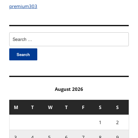
premium303
Search
for:
August 2026
M
T
W
T
F
S
S
1
2
3
4
5
6
7
8
9