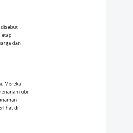
 disebut
 atap
uarga dan
ni. Mereka
 menanam ubi
 tanaman
lihat di