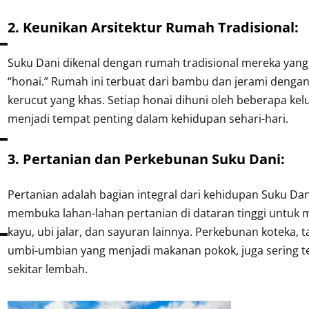
2. Keunikan Arsitektur Rumah Tradisional:
Suku Dani dikenal dengan rumah tradisional mereka yang
“honai.” Rumah ini terbuat dari bambu dan jerami dengan
kerucut yang khas. Setiap honai dihuni oleh beberapa kel
menjadi tempat penting dalam kehidupan sehari-hari.
3. Pertanian dan Perkebunan Suku Dani:
Pertanian adalah bagian integral dari kehidupan Suku Da
membuka lahan-lahan pertanian di dataran tinggi untuk
kayu, ubi jalar, dan sayuran lainnya. Perkebunan koteka,
umbi-umbian yang menjadi makanan pokok, juga sering ter
sekitar lembah.