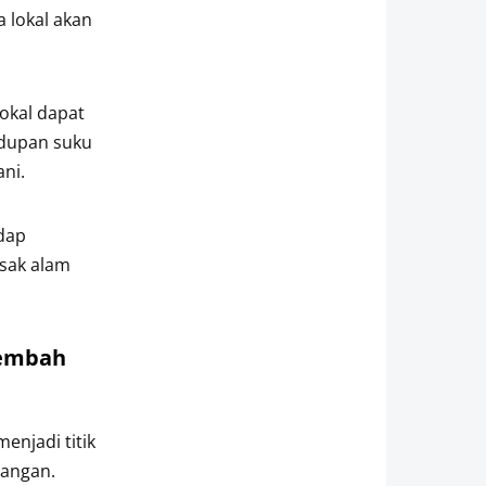
 lokal akan
okal dapat
dupan suku
ani.
adap
usak alam
Lembah
enjadi titik
langan.