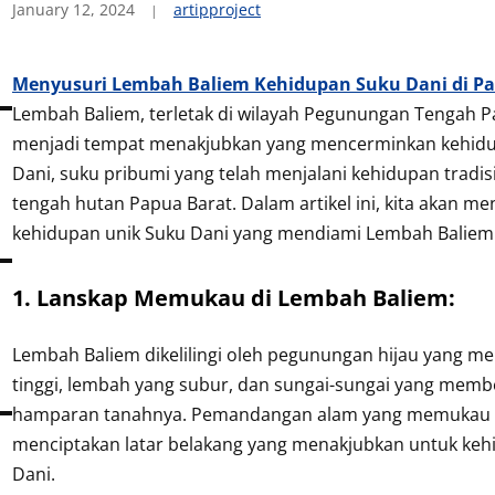
January 12, 2024
artipproject
Menyusuri Lembah Baliem Kehidupan Suku Dani di Pa
Lembah Baliem, terletak di wilayah Pegunungan Tengah P
menjadi tempat menakjubkan yang mencerminkan kehid
Dani, suku pribumi yang telah menjalani kehidupan tradisi
tengah hutan Papua Barat. Dalam artikel ini, kita akan men
kehidupan unik Suku Dani yang mendiami Lembah Baliem
1. Lanskap Memukau di Lembah Baliem:
Lembah Baliem dikelilingi oleh pegunungan hijau yang me
tinggi, lembah yang subur, dan sungai-sungai yang memb
hamparan tanahnya. Pemandangan alam yang memukau 
menciptakan latar belakang yang menakjubkan untuk keh
Dani.