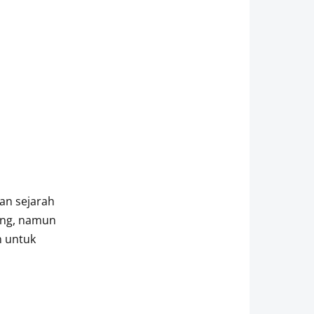
ian sejarah
ang, namun
n untuk