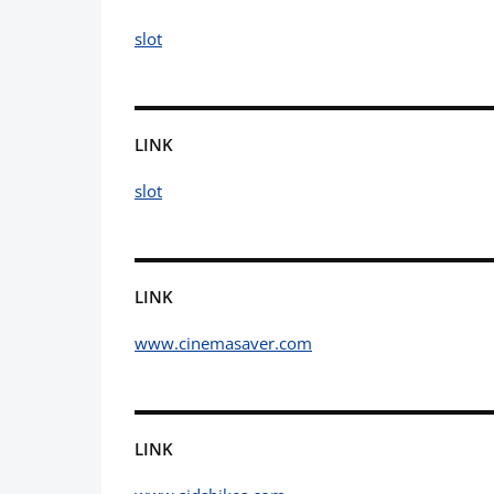
slot
LINK
slot
LINK
www.cinemasaver.com
LINK