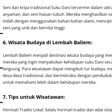
Seni dan kriya tradisional Suku Dani tercermin dalam ukir
anyaman, dan seni hiasan tubuh. Mereka menghasilkan s
indah dengan menggunakan bahan-bahan alami, mencipt
seni yang unik dan bernilai tinggi.
6. Wisata Budaya di Lembah Baliem:
Lembah Baliem menjadi destinasi wisata budaya yang men
mereka yang ingin menyaksikan kehidupan suku Dani sec
langsung. Para wisatawan dapat mengikuti tur budaya, m
desa-desa tradisional, dan berinteraksi dengan pendudu
untuk memahami lebih dalam kehidupan mereka.
7. Tips untuk Wisatawan:
Hormati Tradisi Lokal: Selalu hormati tradisi dan adat isti