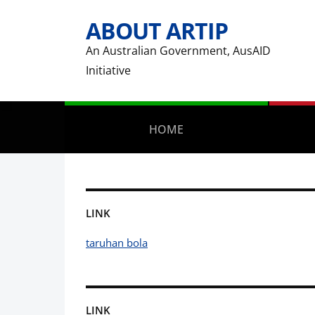
ABOUT ARTIP
An Australian Government, AusAID
Initiative
HOME
LINK
taruhan bola
LINK