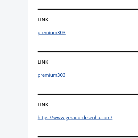
LINK
premium303
LINK
premium303
LINK
https://www.geradordesenha.com/