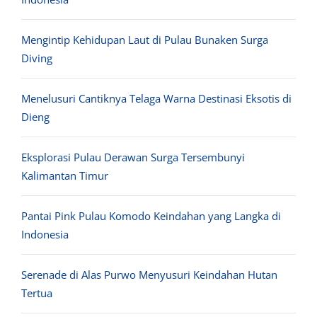
Mengintip Kehidupan Laut di Pulau Bunaken Surga
Diving
Menelusuri Cantiknya Telaga Warna Destinasi Eksotis di
Dieng
Eksplorasi Pulau Derawan Surga Tersembunyi
Kalimantan Timur
Pantai Pink Pulau Komodo Keindahan yang Langka di
Indonesia
Serenade di Alas Purwo Menyusuri Keindahan Hutan
Tertua