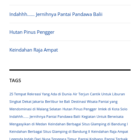
Indahhh…… Jernihnya Pantai Pandawa Balii
Hutan Pinus Pengger
Keindahan Raja Ampat
TAGS
25 Tempat Rekreasi Yang Ada di Dunia
Air Terjun Cantik Untuk Liburan
Singkat Dekat Jakarta
Berlibur ke Bali
Destinasi Wisata Pantai yang
Mendominasi di Malang Selatan
Hutan Pinus Pengger
Imlek di Kota Solo
Indahhh…… Jernihnya Pantai Pandawa Balii
Kegiatan Untuk Berwisata
Mengasyikan di Medan
Keindahan Berbagai Situs Glamping di Bandung I
Keindahan Berbagai Situs Glamping di Bandung II
Keindahan Raja Ampat
Legenda Indah Dari Nusa Tenggara Timur
Pantai Kolbano
Pantai Terbaik