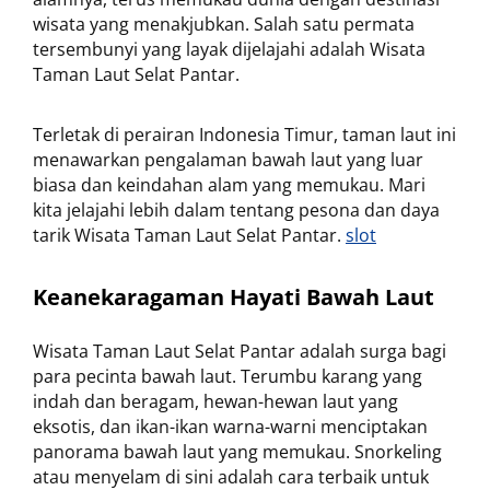
wisata yang menakjubkan. Salah satu permata
tersembunyi yang layak dijelajahi adalah Wisata
Taman Laut Selat Pantar.
Terletak di perairan Indonesia Timur, taman laut ini
menawarkan pengalaman bawah laut yang luar
biasa dan keindahan alam yang memukau. Mari
kita jelajahi lebih dalam tentang pesona dan daya
tarik Wisata Taman Laut Selat Pantar.
slot
Keanekaragaman Hayati Bawah Laut
Wisata Taman Laut Selat Pantar adalah surga bagi
para pecinta bawah laut. Terumbu karang yang
indah dan beragam, hewan-hewan laut yang
eksotis, dan ikan-ikan warna-warni menciptakan
panorama bawah laut yang memukau. Snorkeling
atau menyelam di sini adalah cara terbaik untuk