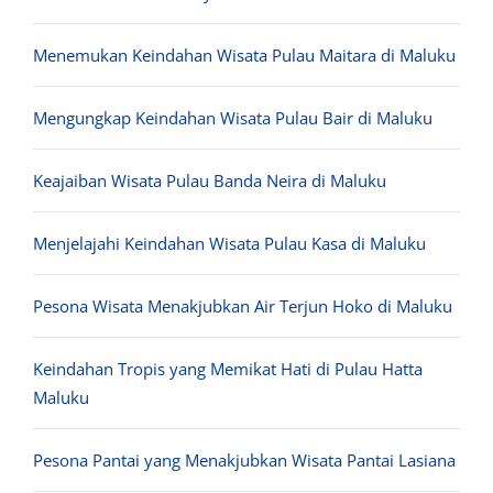
Menemukan Keindahan Wisata Pulau Maitara di Maluku
Mengungkap Keindahan Wisata Pulau Bair di Maluku
Keajaiban Wisata Pulau Banda Neira di Maluku
Menjelajahi Keindahan Wisata Pulau Kasa di Maluku
Pesona Wisata Menakjubkan Air Terjun Hoko di Maluku
Keindahan Tropis yang Memikat Hati di Pulau Hatta
Maluku
Pesona Pantai yang Menakjubkan Wisata Pantai Lasiana