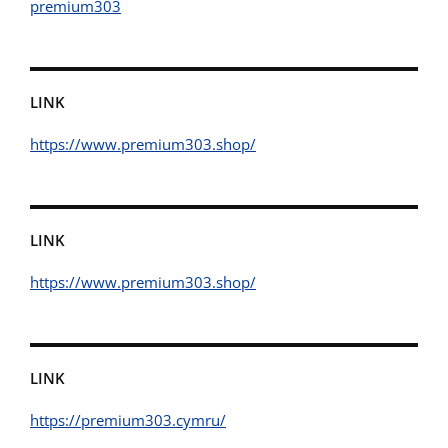
premium303
LINK
https://www.premium303.shop/
LINK
https://www.premium303.shop/
LINK
https://premium303.cymru/