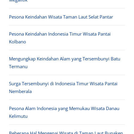
Pesona Keindahan Wisata Taman Laut Selat Pantar
Pesona Keindahan Indonesia Timur Wisata Pantai
Kolbano
Mengungkap Keindahan Alam yang Tersembunyi Batu
Termanu
Surga Tersembunyi di Indonesia Timur Wisata Pantai
Nemberala
Pesona Alam Indonesia yang Memukau Wisata Danau
Kelimutu
Beberapa Hal Mengenai Wisata di Taman Laut Bunaken