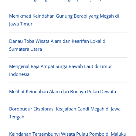
Menikmati Keindahan Gunung Berapi yang Megah di
Jawa Timur
Danau Toba Wisata Alam dan Kearifan Lokal di
Sumatera Utara
Mengenal Raja Ampat Surga Bawah Laut di Timur
Indonesia
Melihat Keindahan Alam dan Budaya Pulau Dewata
Borobudur Eksplorasi Keajaiban Candi Megah di Jawa
Tengah
Keindahan Tersembunyi Wisata Pulau Pombo di Maluku