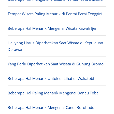
Tempat Wisata Paling Menarik di Pantai Parai Tenggiri
Beberapa Hal Menarik Mengenai Wisata Kawah Ijen
Hal yang Harus Diperhatikan Saat Wisata di Kepulauan
Derawan
Yang Perlu Diperhatikan Saat Wisata di Gunung Bromo
Beberapa Hal Menarik Untuk di Lihat di Wakatobi
Beberapa Hal Paling Menarik Mengenai Danau Toba
Beberapa Hal Menarik Mengenai Candi Borobudur