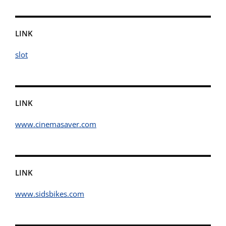
LINK
slot
LINK
www.cinemasaver.com
LINK
www.sidsbikes.com