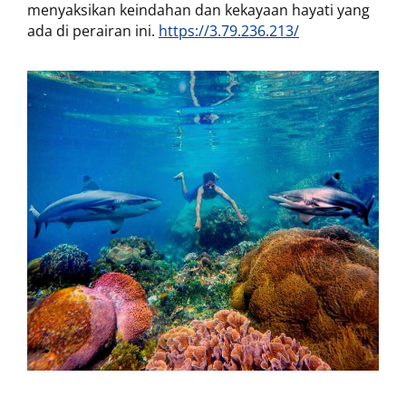
menyaksikan keindahan dan kekayaan hayati yang
ada di perairan ini.
https://3.79.236.213/