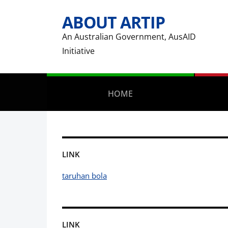
ABOUT ARTIP
An Australian Government, AusAID
Initiative
HOME
LINK
taruhan bola
LINK