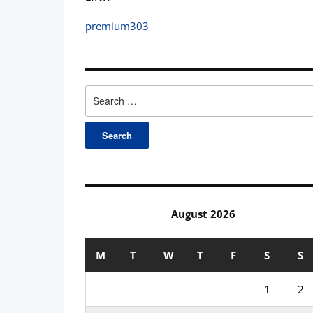
premium303
Search
for:
August 2026
M
T
W
T
F
S
S
1
2