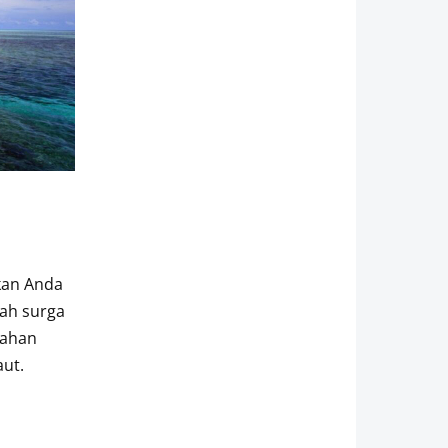
kan Anda
lah surga
dahan
aut.