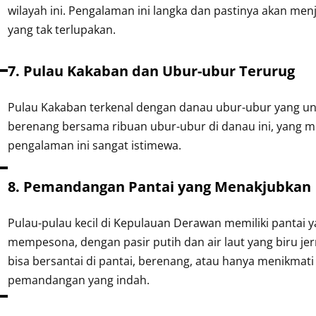
wilayah ini. Pengalaman ini langka dan pastinya akan me
yang tak terlupakan.
7. Pulau Kakaban dan Ubur-ubur Terurug
Pulau Kakaban terkenal dengan danau ubur-ubur yang uni
berenang bersama ribuan ubur-ubur di danau ini, yang m
pengalaman ini sangat istimewa.
8. Pemandangan Pantai yang Menakjubkan
Pulau-pulau kecil di Kepulauan Derawan memiliki pantai 
mempesona, dengan pasir putih dan air laut yang biru jer
bisa bersantai di pantai, berenang, atau hanya menikmati
pemandangan yang indah.