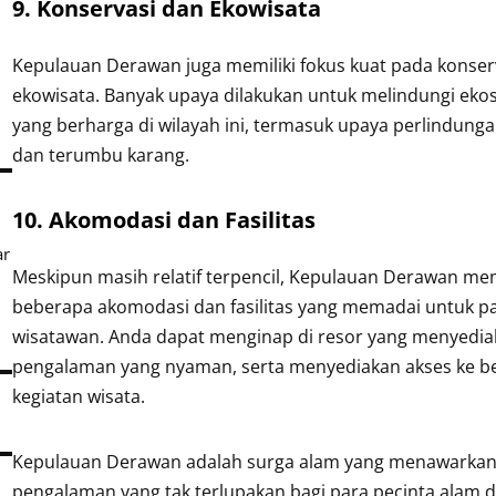
9. Konservasi dan Ekowisata
Kepulauan Derawan juga memiliki fokus kuat pada konser
ekowisata. Banyak upaya dilakukan untuk melindungi ekos
yang berharga di wilayah ini, termasuk upaya perlindunga
dan terumbu karang.
10. Akomodasi dan Fasilitas
ar
Meskipun masih relatif terpencil, Kepulauan Derawan mem
beberapa akomodasi dan fasilitas yang memadai untuk p
wisatawan. Anda dapat menginap di resor yang menyedi
pengalaman yang nyaman, serta menyediakan akses ke b
kegiatan wisata.
Kepulauan Derawan adalah surga alam yang menawarka
pengalaman yang tak terlupakan bagi para pecinta alam 