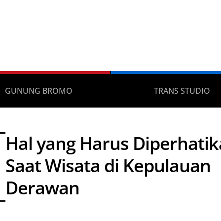
GUNUNG BROMO
TRANS STUDIO
Hal yang Harus Diperhati
Saat Wisata di Kepulauan
Derawan