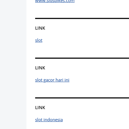
www.sidsbikes.com
LINK
slot
LINK
slot gacor hari ini
LINK
slot indonesia