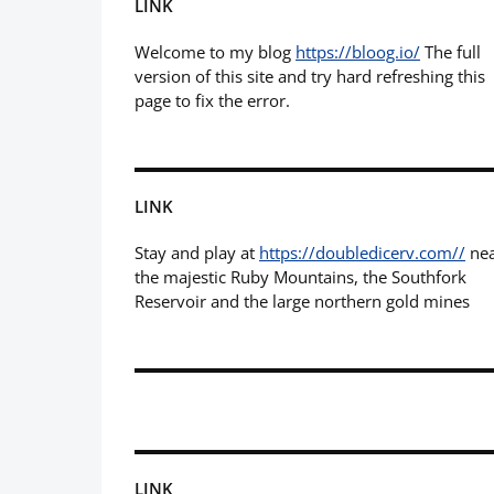
LINK
Welcome to my blog
https://bloog.io/
The full
version of this site and try hard refreshing this
page to fix the error.
LINK
Stay and play at
https://doubledicerv.com//
ne
the majestic Ruby Mountains, the Southfork
Reservoir and the large northern gold mines
LINK