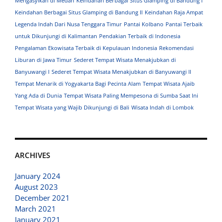
Mengasyikan di Medan
Keindahan Berbagai Situs Glamping di Bandung I
Keindahan Berbagai Situs Glamping di Bandung II
Keindahan Raja Ampat
Legenda Indah Dari Nusa Tenggara Timur
Pantai Kolbano
Pantai Terbaik
untuk Dikunjungi di Kalimantan
Pendakian Terbaik di Indonesia
Pengalaman Ekowisata Terbaik di Kepulauan Indonesia
Rekomendasi
Liburan di Jawa Timur
Sederet Tempat Wisata Menakjubkan di
Banyuwangi I
Sederet Tempat Wisata Menakjubkan di Banyuwangi II
Tempat Menarik di Yogyakarta Bagi Pecinta Alam
Tempat Wisata Ajaib
Yang Ada di Dunia
Tempat Wisata Paling Mempesona di Sumba Saat Ini
Tempat Wisata yang Wajib Dikunjungi di Bali
Wisata Indah di Lombok
ARCHIVES
January 2024
August 2023
December 2021
March 2021
January 2021