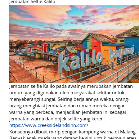
Jembatan Selfie Kalilo
Jembatan selfie Kalilo pada awalnya merupakan jembatan
umum yang digunakan oleh masyarakat sekitar untuk
menyeberangi sungai. Seiring berjalannya waktu, orang-
orang menghiasi jembatan dan rumah mereka dengan
warna yang berbeda, menjadikan jembatan ini sebagai
jembatan warna dan objek selfie yang keren.
https://www.creeksidelandsinn.com/
Konsepnya dibuat mirip dengan kampung warna di Malang.
Banyak anak muda yang datang ke sini untuk bermain atau