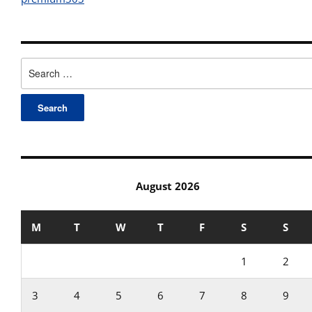
Search
for:
August 2026
M
T
W
T
F
S
S
1
2
3
4
5
6
7
8
9