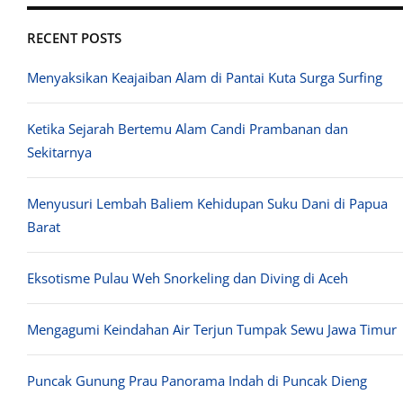
RECENT POSTS
Menyaksikan Keajaiban Alam di Pantai Kuta Surga Surfing
Ketika Sejarah Bertemu Alam Candi Prambanan dan
Sekitarnya
Menyusuri Lembah Baliem Kehidupan Suku Dani di Papua
Barat
Eksotisme Pulau Weh Snorkeling dan Diving di Aceh
Mengagumi Keindahan Air Terjun Tumpak Sewu Jawa Timur
Puncak Gunung Prau Panorama Indah di Puncak Dieng