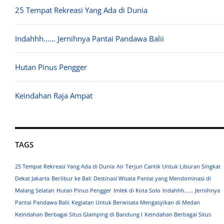
25 Tempat Rekreasi Yang Ada di Dunia
Indahhh…… Jernihnya Pantai Pandawa Balii
Hutan Pinus Pengger
Keindahan Raja Ampat
TAGS
25 Tempat Rekreasi Yang Ada di Dunia
Air Terjun Cantik Untuk Liburan Singkat
Dekat Jakarta
Berlibur ke Bali
Destinasi Wisata Pantai yang Mendominasi di
Malang Selatan
Hutan Pinus Pengger
Imlek di Kota Solo
Indahhh…… Jernihnya
Pantai Pandawa Balii
Kegiatan Untuk Berwisata Mengasyikan di Medan
Keindahan Berbagai Situs Glamping di Bandung I
Keindahan Berbagai Situs