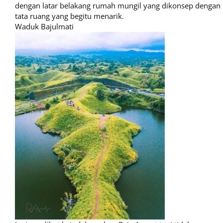
dengan latar belakang rumah mungil yang dikonsep dengan
tata ruang yang begitu menarik.
Waduk Bajulmati