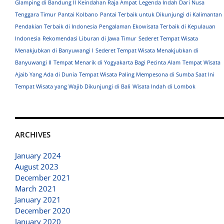
Glamping di Bandung II
Keindahan Raja Ampat
Legenda Indah Dari Nusa
Tenggara Timur
Pantai Kolbano
Pantai Terbaik untuk Dikunjungi di Kalimantan
Pendakian Terbaik di Indonesia
Pengalaman Ekowisata Terbaik di Kepulauan
Indonesia
Rekomendasi Liburan di Jawa Timur
Sederet Tempat Wisata
Menakjubkan di Banyuwangi I
Sederet Tempat Wisata Menakjubkan di
Banyuwangi II
Tempat Menarik di Yogyakarta Bagi Pecinta Alam
Tempat Wisata
Ajaib Yang Ada di Dunia
Tempat Wisata Paling Mempesona di Sumba Saat Ini
Tempat Wisata yang Wajib Dikunjungi di Bali
Wisata Indah di Lombok
ARCHIVES
January 2024
August 2023
December 2021
March 2021
January 2021
December 2020
January 2020