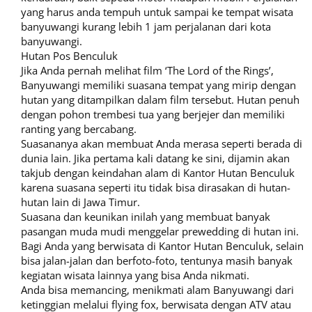
yang harus anda tempuh untuk sampai ke tempat wisata
banyuwangi kurang lebih 1 jam perjalanan dari kota
banyuwangi.
Hutan Pos Benculuk
Jika Anda pernah melihat film ‘The Lord of the Rings’,
Banyuwangi memiliki suasana tempat yang mirip dengan
hutan yang ditampilkan dalam film tersebut. Hutan penuh
dengan pohon trembesi tua yang berjejer dan memiliki
ranting yang bercabang.
Suasananya akan membuat Anda merasa seperti berada di
dunia lain. Jika pertama kali datang ke sini, dijamin akan
takjub dengan keindahan alam di Kantor Hutan Benculuk
karena suasana seperti itu tidak bisa dirasakan di hutan-
hutan lain di Jawa Timur.
Suasana dan keunikan inilah yang membuat banyak
pasangan muda mudi menggelar prewedding di hutan ini.
Bagi Anda yang berwisata di Kantor Hutan Benculuk, selain
bisa jalan-jalan dan berfoto-foto, tentunya masih banyak
kegiatan wisata lainnya yang bisa Anda nikmati.
Anda bisa memancing, menikmati alam Banyuwangi dari
ketinggian melalui flying fox, berwisata dengan ATV atau