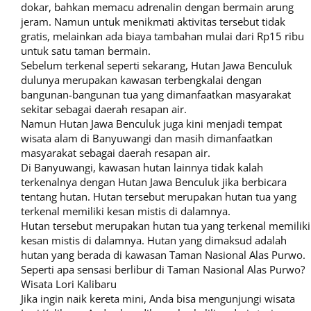
dokar, bahkan memacu adrenalin dengan bermain arung
jeram. Namun untuk menikmati aktivitas tersebut tidak
gratis, melainkan ada biaya tambahan mulai dari Rp15 ribu
untuk satu taman bermain.
Sebelum terkenal seperti sekarang, Hutan Jawa Benculuk
dulunya merupakan kawasan terbengkalai dengan
bangunan-bangunan tua yang dimanfaatkan masyarakat
sekitar sebagai daerah resapan air.
Namun Hutan Jawa Benculuk juga kini menjadi tempat
wisata alam di Banyuwangi dan masih dimanfaatkan
masyarakat sebagai daerah resapan air.
Di Banyuwangi, kawasan hutan lainnya tidak kalah
terkenalnya dengan Hutan Jawa Benculuk jika berbicara
tentang hutan. Hutan tersebut merupakan hutan tua yang
terkenal memiliki kesan mistis di dalamnya.
Hutan tersebut merupakan hutan tua yang terkenal memiliki
kesan mistis di dalamnya. Hutan yang dimaksud adalah
hutan yang berada di kawasan Taman Nasional Alas Purwo.
Seperti apa sensasi berlibur di Taman Nasional Alas Purwo?
Wisata Lori Kalibaru
Jika ingin naik kereta mini, Anda bisa mengunjungi wisata