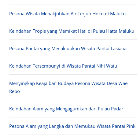
Pesona Wisata Menakjubkan Air Terjun Hoko di Maluku
Keindahan Tropis yang Memikat Hati di Pulau Hatta Maluku
Pesona Pantai yang Menakjubkan Wisata Pantai Lasiana
Keindahan Tersembunyi di Wisata Pantai Nihi Watu
Menyingkap Keajaiban Budaya Pesona Wisata Desa Wae
Rebo
Keindahan Alam yang Mengagumkan dari Pulau Padar
Pesona Alam yang Langka dan Memukau Wisata Pantai Pink