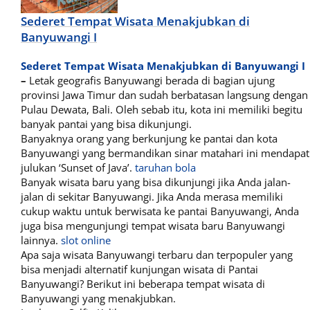
Sederet Tempat Wisata Menakjubkan di
Banyuwangi I
Sederet Tempat Wisata Menakjubkan di Banyuwangi I
–
Letak geografis Banyuwangi berada di bagian ujung
provinsi Jawa Timur dan sudah berbatasan langsung dengan
Pulau Dewata, Bali. Oleh sebab itu, kota ini memiliki begitu
banyak pantai yang bisa dikunjungi.
Banyaknya orang yang berkunjung ke pantai dan kota
Banyuwangi yang bermandikan sinar matahari ini mendapat
julukan ‘Sunset of Java’.
taruhan bola
Banyak wisata baru yang bisa dikunjungi jika Anda jalan-
jalan di sekitar Banyuwangi. Jika Anda merasa memiliki
cukup waktu untuk berwisata ke pantai Banyuwangi, Anda
juga bisa mengunjungi tempat wisata baru Banyuwangi
lainnya.
slot online
Apa saja wisata Banyuwangi terbaru dan terpopuler yang
bisa menjadi alternatif kunjungan wisata di Pantai
Banyuwangi? Berikut ini beberapa tempat wisata di
Banyuwangi yang menakjubkan.