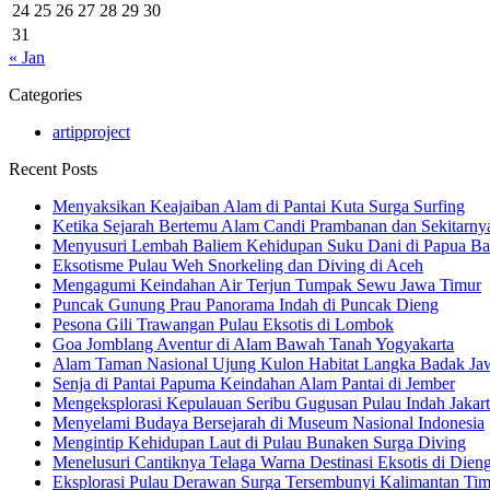
24
25
26
27
28
29
30
31
« Jan
Categories
artipproject
Recent Posts
Menyaksikan Keajaiban Alam di Pantai Kuta Surga Surfing
Ketika Sejarah Bertemu Alam Candi Prambanan dan Sekitarny
Menyusuri Lembah Baliem Kehidupan Suku Dani di Papua Ba
Eksotisme Pulau Weh Snorkeling dan Diving di Aceh
Mengagumi Keindahan Air Terjun Tumpak Sewu Jawa Timur
Puncak Gunung Prau Panorama Indah di Puncak Dieng
Pesona Gili Trawangan Pulau Eksotis di Lombok
Goa Jomblang Aventur di Alam Bawah Tanah Yogyakarta
Alam Taman Nasional Ujung Kulon Habitat Langka Badak Ja
Senja di Pantai Papuma Keindahan Alam Pantai di Jember
Mengeksplorasi Kepulauan Seribu Gugusan Pulau Indah Jakar
Menyelami Budaya Bersejarah di Museum Nasional Indonesia
Mengintip Kehidupan Laut di Pulau Bunaken Surga Diving
Menelusuri Cantiknya Telaga Warna Destinasi Eksotis di Dien
Eksplorasi Pulau Derawan Surga Tersembunyi Kalimantan Tim