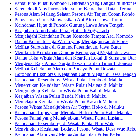
Pantai Pink Pulau Komodo Keindahan yang Langka di Indones
Serenade di Alas Purwo Menyusuri Keindahan Hutan Tertua
Pesona Alam Malang Selatan Pesona Air Terjun Coban Rondo
Pengalaman Unik Menyaksikan Api Biru di Jawa Timur
Keindahan Hijau di Puncak Gunung Lawu Jawa Tengah
Keajaiban Alam Pantai Parangtritis di Yogyakarta
Menjelajahi Keindahan Pulau Komodo Tempat Asal Komodo
Danau Kelimutu Tiga Warna yang Mengagumkan di Flores
Melihat Stargazing di Gunung Papandayan, Jawa Barat
Menikmati Keindahan Gunung Berapi yang Megah di Jawa Ti
Danau Toba Wisata Alam dan Kearifan Lokal di Sumatera Uta
Mengenal Raja Ampat Surga Bawah Laut di Timur Indonesia
Melihat Keindahan Alam dan Budaya Pulau Dewata
Borobudur Eksplorasi Keajaiban Candi Megah di Jawa Tengah
Keindahan Tersembunyi Wisata Pulau Pombo di Maluku
Menemukan Keindahan Wisata Pulau Maitara di Maluku
Mengungkap Keindahan Wisata Pulau Bair di Maluku
Keajaiban Wisata Pulau Banda Neira di Maluku
Menjelajahi Keindahan Wisata Pulau Kasa di Maluku
Pesona Wisata Menakjubkan Air Terjun Hoko di Maluku
Keindahan Tropis yang Memikat Hati di Pulau Hatta Maluku
Pesona Pantai yang Menakjubkan Wisata Pantai Lasiana
Keindahan Tersembunyi di Wisata Pantai Nihi Watu
Menyingkap Keajaiban Budaya Pesona Wisata Desa Wae Reb
Keindahan Alam yang Mengagumkan dari Pulau Padar