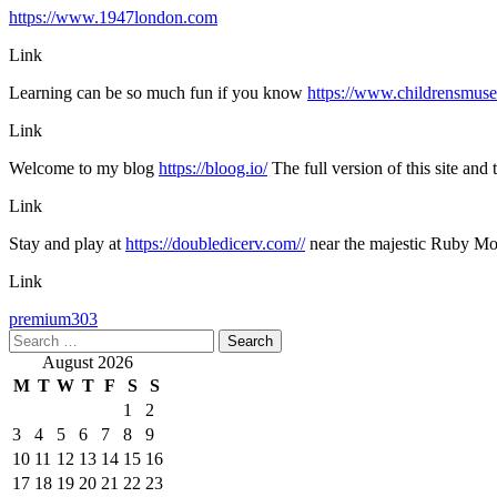
https://www.1947london.com
Link
Learning can be so much fun if you know
https://www.childrensmuse
Link
Welcome to my blog
https://bloog.io/
The full version of this site and t
Link
Stay and play at
https://doubledicerv.com//
near the majestic Ruby Mou
Link
premium303
Search
for:
August 2026
M
T
W
T
F
S
S
1
2
3
4
5
6
7
8
9
10
11
12
13
14
15
16
17
18
19
20
21
22
23