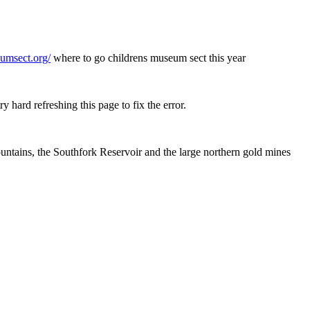
umsect.org/
where to go childrens museum sect this year
ry hard refreshing this page to fix the error.
ntains, the Southfork Reservoir and the large northern gold mines