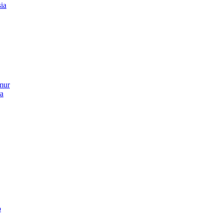
ia
mur
ra
o