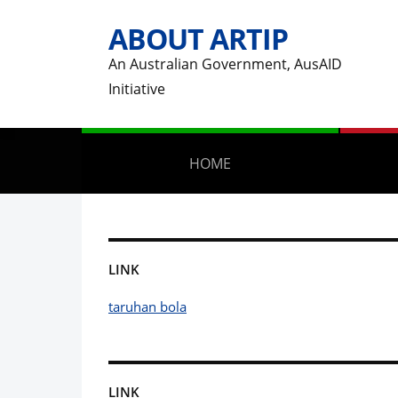
ABOUT ARTIP
An Australian Government, AusAID
Initiative
HOME
LINK
taruhan bola
LINK