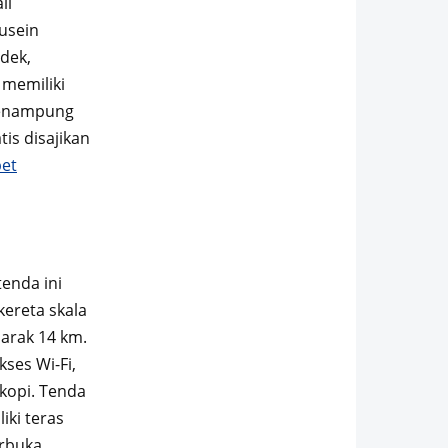
li
usein
dek,
memiliki
menampung
is disajikan
et
tenda ini
kereta skala
jarak 14 km.
kses Wi-Fi,
kopi. Tenda
ki teras
rbuka.