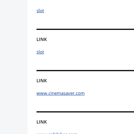
slot
LINK
slot
LINK
www.cinemasaver.com
LINK