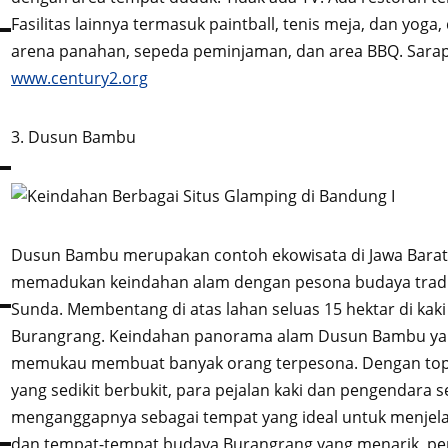
Fasilitas lainnya termasuk paintball, tenis meja, dan yoga
arena panahan, sepeda peminjaman, dan area BBQ. Sarap
www.century2.org
Dusun Bambu
Dusun Bambu merupakan contoh ekowisata di Jawa Barat
memadukan keindahan alam dengan pesona budaya tradi
Sunda. Membentang di atas lahan seluas 15 hektar di kak
Burangrang. Keindahan panorama alam Dusun Bambu y
memukau membuat banyak orang terpesona. Dengan top
yang sedikit berbukit, para pejalan kaki dan pengendara
menganggapnya sebagai tempat yang ideal untuk menjela
dan tempat-tempat budaya Burangrang yang menarik, p