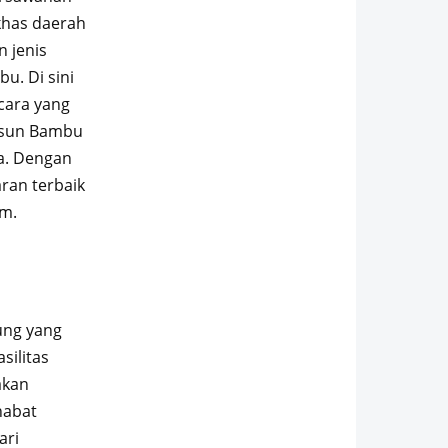
 khas daerah
n jenis
u. Di sini
 cara yang
usun Bambu
a. Dengan
ran terbaik
am.
ung yang
silitas
akan
habat
ari