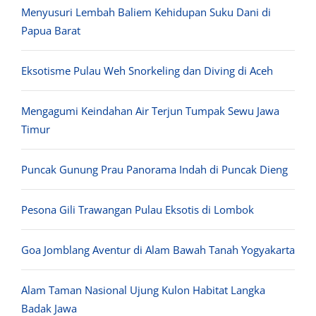
Menyusuri Lembah Baliem Kehidupan Suku Dani di
Papua Barat
Eksotisme Pulau Weh Snorkeling dan Diving di Aceh
Mengagumi Keindahan Air Terjun Tumpak Sewu Jawa
Timur
Puncak Gunung Prau Panorama Indah di Puncak Dieng
Pesona Gili Trawangan Pulau Eksotis di Lombok
Goa Jomblang Aventur di Alam Bawah Tanah Yogyakarta
Alam Taman Nasional Ujung Kulon Habitat Langka
Badak Jawa