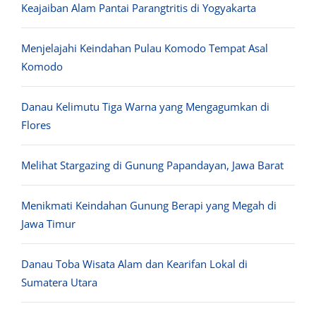
Keajaiban Alam Pantai Parangtritis di Yogyakarta
Menjelajahi Keindahan Pulau Komodo Tempat Asal
Komodo
Danau Kelimutu Tiga Warna yang Mengagumkan di
Flores
Melihat Stargazing di Gunung Papandayan, Jawa Barat
Menikmati Keindahan Gunung Berapi yang Megah di
Jawa Timur
Danau Toba Wisata Alam dan Kearifan Lokal di
Sumatera Utara