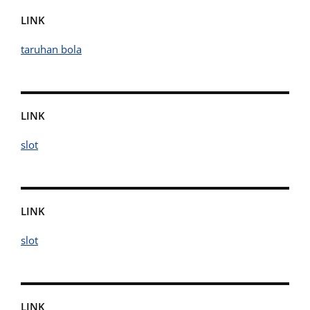
LINK
taruhan bola
LINK
slot
LINK
slot
LINK