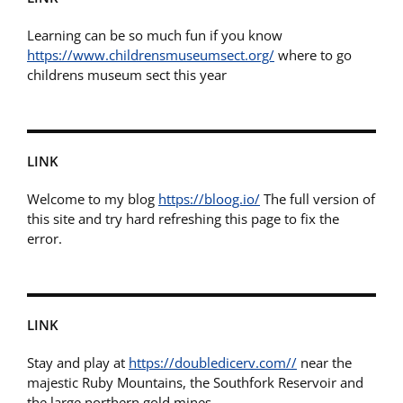
Learning can be so much fun if you know
https://www.childrensmuseumsect.org/
where to go
childrens museum sect this year
LINK
Welcome to my blog
https://bloog.io/
The full version of
this site and try hard refreshing this page to fix the
error.
LINK
Stay and play at
https://doubledicerv.com//
near the
majestic Ruby Mountains, the Southfork Reservoir and
the large northern gold mines