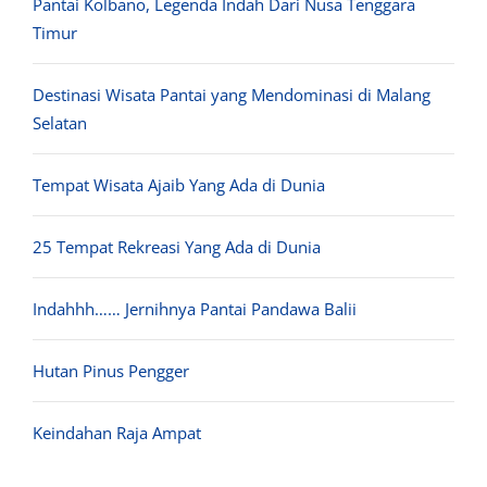
Pantai Kolbano, Legenda Indah Dari Nusa Tenggara
Timur
Destinasi Wisata Pantai yang Mendominasi di Malang
Selatan
Tempat Wisata Ajaib Yang Ada di Dunia
25 Tempat Rekreasi Yang Ada di Dunia
Indahhh…… Jernihnya Pantai Pandawa Balii
Hutan Pinus Pengger
Keindahan Raja Ampat