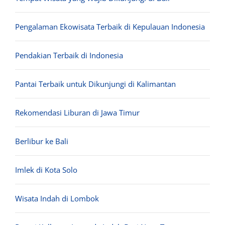
Pengalaman Ekowisata Terbaik di Kepulauan Indonesia
Pendakian Terbaik di Indonesia
Pantai Terbaik untuk Dikunjungi di Kalimantan
Rekomendasi Liburan di Jawa Timur
Berlibur ke Bali
Imlek di Kota Solo
Wisata Indah di Lombok