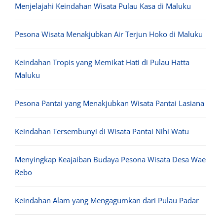
Menjelajahi Keindahan Wisata Pulau Kasa di Maluku
Pesona Wisata Menakjubkan Air Terjun Hoko di Maluku
Keindahan Tropis yang Memikat Hati di Pulau Hatta
Maluku
Pesona Pantai yang Menakjubkan Wisata Pantai Lasiana
Keindahan Tersembunyi di Wisata Pantai Nihi Watu
Menyingkap Keajaiban Budaya Pesona Wisata Desa Wae
Rebo
Keindahan Alam yang Mengagumkan dari Pulau Padar