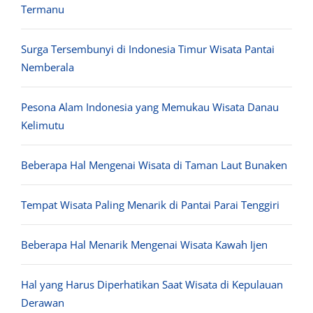
Termanu
Surga Tersembunyi di Indonesia Timur Wisata Pantai
Nemberala
Pesona Alam Indonesia yang Memukau Wisata Danau
Kelimutu
Beberapa Hal Mengenai Wisata di Taman Laut Bunaken
Tempat Wisata Paling Menarik di Pantai Parai Tenggiri
Beberapa Hal Menarik Mengenai Wisata Kawah Ijen
Hal yang Harus Diperhatikan Saat Wisata di Kepulauan
Derawan