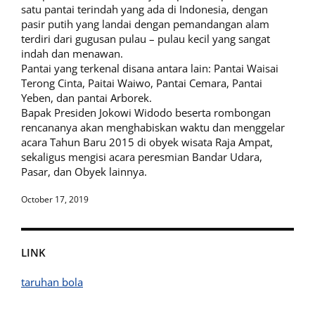
satu pantai terindah yang ada di Indonesia, dengan
pasir putih yang landai dengan pemandangan alam
terdiri dari gugusan pulau – pulau kecil yang sangat
indah dan menawan.
Pantai yang terkenal disana antara lain: Pantai Waisai
Terong Cinta, Paitai Waiwo, Pantai Cemara, Pantai
Yeben, dan pantai Arborek.
Bapak Presiden Jokowi Widodo beserta rombongan
rencananya akan menghabiskan waktu dan menggelar
acara Tahun Baru 2015 di obyek wisata Raja Ampat,
sekaligus mengisi acara peresmian Bandar Udara,
Pasar, dan Obyek lainnya.
October 17, 2019
LINK
taruhan bola