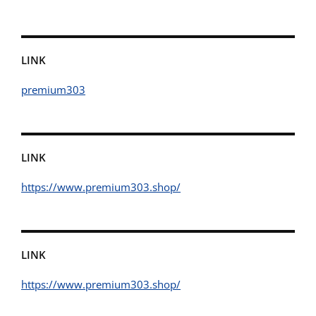
LINK
premium303
LINK
https://www.premium303.shop/
LINK
https://www.premium303.shop/