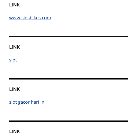
LINK
www.sidsbikes.com
LINK
slot
LINK
slot gacor hari ini
LINK