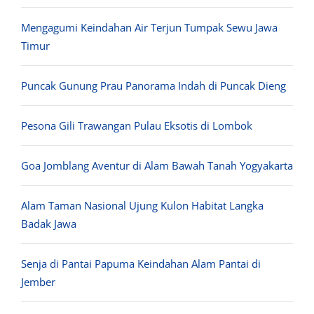
Mengagumi Keindahan Air Terjun Tumpak Sewu Jawa
Timur
Puncak Gunung Prau Panorama Indah di Puncak Dieng
Pesona Gili Trawangan Pulau Eksotis di Lombok
Goa Jomblang Aventur di Alam Bawah Tanah Yogyakarta
Alam Taman Nasional Ujung Kulon Habitat Langka
Badak Jawa
Senja di Pantai Papuma Keindahan Alam Pantai di
Jember