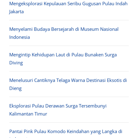
Mengeksplorasi Kepulauan Seribu Gugusan Pulau Indah
Jakarta
Menyelami Budaya Bersejarah di Museum Nasional
Indonesia
Mengintip Kehidupan Laut di Pulau Bunaken Surga
Diving
Menelusuri Cantiknya Telaga Warna Destinasi Eksotis di
Dieng
Eksplorasi Pulau Derawan Surga Tersembunyi
Kalimantan Timur
Pantai Pink Pulau Komodo Keindahan yang Langka di