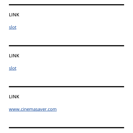
LINK
slot
LINK
slot
LINK
www.cinemasaver.com