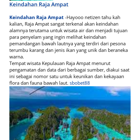
Keindahan Raja Ampat
Keindahan Raja Ampat
-Hayooo netizen tahu kah
kalian, Raja Ampat sangat terkenal akan keindahan
alamnya terutama untuk wisata air dan menjadi tujuan
para penyelam yang ingin melihat keindahan
pemandangan bawah lautnya yang terdiri dari pesona
terumbu karang dan jenis ikan yang unik dan beraneka
warna.
Tempat wisata Kepulauan Raja Ampat menurut
pengamatan dan data dari berbagai sumber, diakui saat
ini sebagai nomor satu untuk keunikan dan kekayaan
flora dan fauna bawah laut.
sbobet88