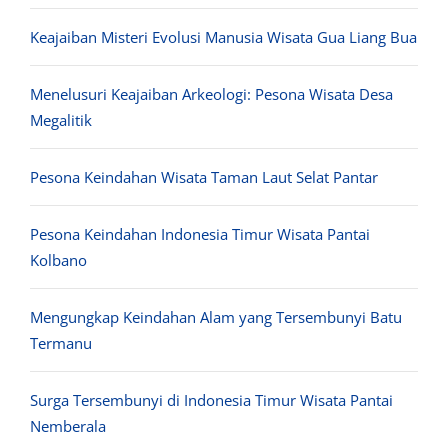
Keajaiban Misteri Evolusi Manusia Wisata Gua Liang Bua
Menelusuri Keajaiban Arkeologi: Pesona Wisata Desa
Megalitik
Pesona Keindahan Wisata Taman Laut Selat Pantar
Pesona Keindahan Indonesia Timur Wisata Pantai
Kolbano
Mengungkap Keindahan Alam yang Tersembunyi Batu
Termanu
Surga Tersembunyi di Indonesia Timur Wisata Pantai
Nemberala