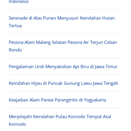
Indonesia
Serenade di Alas Purwo Menyusuri Keindahan Hutan
Tertua
Pesona Alam Malang Selatan Pesona Air Terjun Coban
Rondo
Pengalaman Unik Menyaksikan Api Biru di Jawa Timur
Keindahan Hijau di Puncak Gunung Lawu Jawa Tengah
Keajaiban Alam Pantai Parangtritis di Yogyakarta
Menjelajahi Keindahan Pulau Komodo Tempat Asal
Komodo