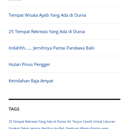
Tempat Wisata Ajaib Yang Ada di Dunia
25 Tempat Rekreasi Yang Ada di Dunia
Indahhh…… Jernihnya Pantai Pandawa Balii
Hutan Pinus Pengger
Keindahan Raja Ampat
TAGS
25 Tempat Rekreasi Yang Ada di Dunia
Air Terjun Cantik Untuk Liburan
Singkat Dekat Jakarta
Berlibur ke Bali
Destinasi Wisata Pantai yang