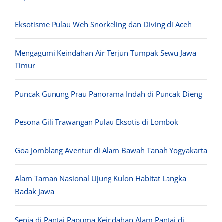
Eksotisme Pulau Weh Snorkeling dan Diving di Aceh
Mengagumi Keindahan Air Terjun Tumpak Sewu Jawa
Timur
Puncak Gunung Prau Panorama Indah di Puncak Dieng
Pesona Gili Trawangan Pulau Eksotis di Lombok
Goa Jomblang Aventur di Alam Bawah Tanah Yogyakarta
Alam Taman Nasional Ujung Kulon Habitat Langka
Badak Jawa
Senja di Pantai Papuma Keindahan Alam Pantai di