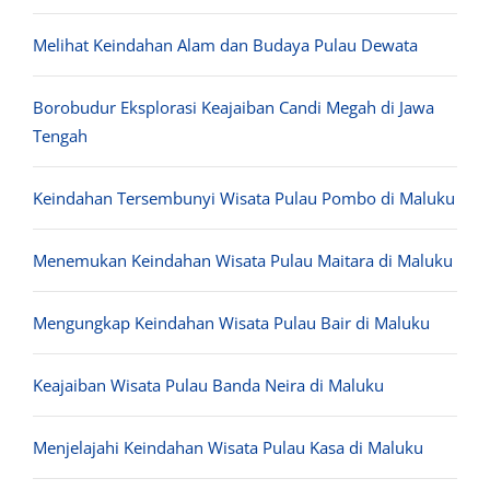
Melihat Keindahan Alam dan Budaya Pulau Dewata
Borobudur Eksplorasi Keajaiban Candi Megah di Jawa
Tengah
Keindahan Tersembunyi Wisata Pulau Pombo di Maluku
Menemukan Keindahan Wisata Pulau Maitara di Maluku
Mengungkap Keindahan Wisata Pulau Bair di Maluku
Keajaiban Wisata Pulau Banda Neira di Maluku
Menjelajahi Keindahan Wisata Pulau Kasa di Maluku