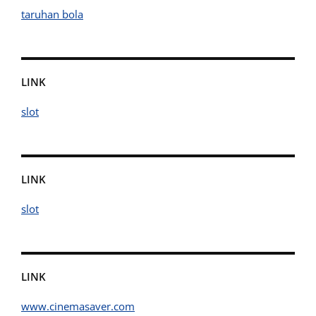
taruhan bola
LINK
slot
LINK
slot
LINK
www.cinemasaver.com