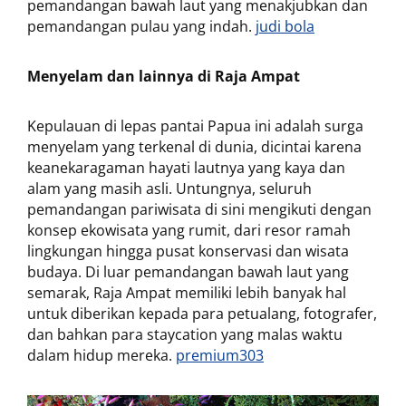
pemandangan bawah laut yang menakjubkan dan
pemandangan pulau yang indah.
judi bola
Menyelam dan lainnya di Raja Ampat
Kepulauan di lepas pantai Papua ini adalah surga
menyelam yang terkenal di dunia, dicintai karena
keanekaragaman hayati lautnya yang kaya dan
alam yang masih asli. Untungnya, seluruh
pemandangan pariwisata di sini mengikuti dengan
konsep ekowisata yang rumit, dari resor ramah
lingkungan hingga pusat konservasi dan wisata
budaya. Di luar pemandangan bawah laut yang
semarak, Raja Ampat memiliki lebih banyak hal
untuk diberikan kepada para petualang, fotografer,
dan bahkan para staycation yang malas waktu
dalam hidup mereka.
premium303