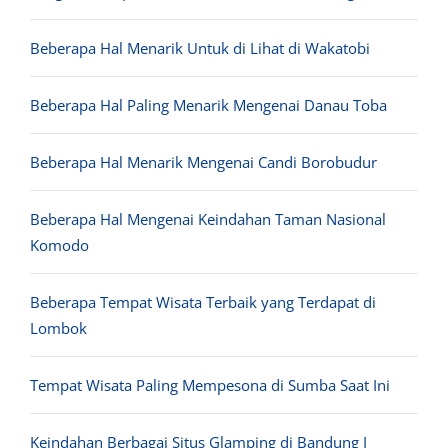
Beberapa Hal Menarik Untuk di Lihat di Wakatobi
Beberapa Hal Paling Menarik Mengenai Danau Toba
Beberapa Hal Menarik Mengenai Candi Borobudur
Beberapa Hal Mengenai Keindahan Taman Nasional
Komodo
Beberapa Tempat Wisata Terbaik yang Terdapat di
Lombok
Tempat Wisata Paling Mempesona di Sumba Saat Ini
Keindahan Berbagai Situs Glamping di Bandung I