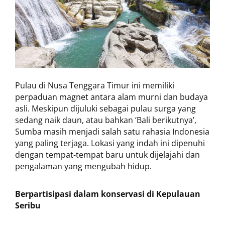
Pulau di Nusa Tenggara Timur ini memiliki
perpaduan magnet antara alam murni dan budaya
asli. Meskipun dijuluki sebagai pulau surga yang
sedang naik daun, atau bahkan ‘Bali berikutnya’,
Sumba masih menjadi salah satu rahasia Indonesia
yang paling terjaga. Lokasi yang indah ini dipenuhi
dengan tempat-tempat baru untuk dijelajahi dan
pengalaman yang mengubah hidup.
Berpartisipasi dalam konservasi di Kepulauan
Seribu