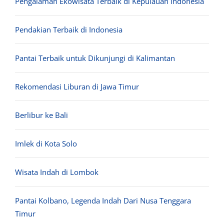
Pengalaman Ekowisata Terbaik di Kepulauan Indonesia
Pendakian Terbaik di Indonesia
Pantai Terbaik untuk Dikunjungi di Kalimantan
Rekomendasi Liburan di Jawa Timur
Berlibur ke Bali
Imlek di Kota Solo
Wisata Indah di Lombok
Pantai Kolbano, Legenda Indah Dari Nusa Tenggara
Timur