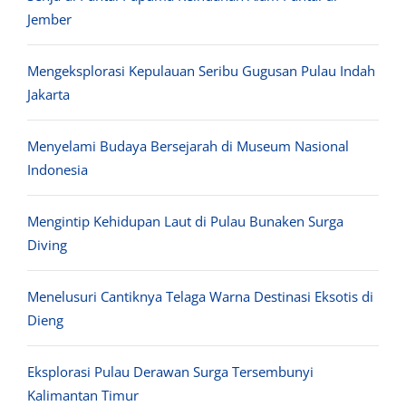
Jember
Mengeksplorasi Kepulauan Seribu Gugusan Pulau Indah
Jakarta
Menyelami Budaya Bersejarah di Museum Nasional
Indonesia
Mengintip Kehidupan Laut di Pulau Bunaken Surga
Diving
Menelusuri Cantiknya Telaga Warna Destinasi Eksotis di
Dieng
Eksplorasi Pulau Derawan Surga Tersembunyi
Kalimantan Timur