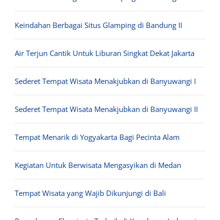
Keindahan Berbagai Situs Glamping di Bandung II
Air Terjun Cantik Untuk Liburan Singkat Dekat Jakarta
Sederet Tempat Wisata Menakjubkan di Banyuwangi I
Sederet Tempat Wisata Menakjubkan di Banyuwangi II
Tempat Menarik di Yogyakarta Bagi Pecinta Alam
Kegiatan Untuk Berwisata Mengasyikan di Medan
Tempat Wisata yang Wajib Dikunjungi di Bali