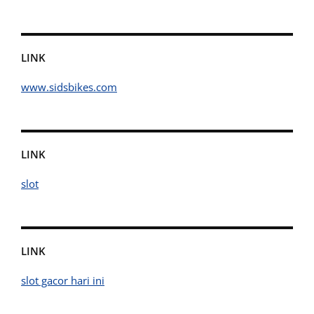
LINK
www.sidsbikes.com
LINK
slot
LINK
slot gacor hari ini