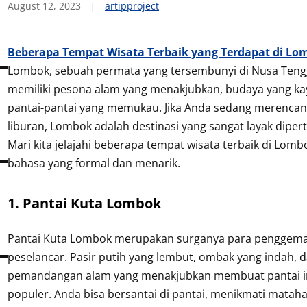
August 12, 2023
artipproject
Beberapa Tempat Wisata Terbaik yang Terdapat di Lo
Lombok, sebuah permata yang tersembunyi di Nusa Tengg
memiliki pesona alam yang menakjubkan, budaya yang kay
pantai-pantai yang memukau. Jika Anda sedang merenca
liburan, Lombok adalah destinasi yang sangat layak dipe
Mari kita jelajahi beberapa tempat wisata terbaik di Lom
bahasa yang formal dan menarik.
1. Pantai Kuta Lombok
Pantai Kuta Lombok merupakan surganya para penggema
peselancar. Pasir putih yang lembut, ombak yang indah, 
pemandangan alam yang menakjubkan membuat pantai in
populer. Anda bisa bersantai di pantai, menikmati matah