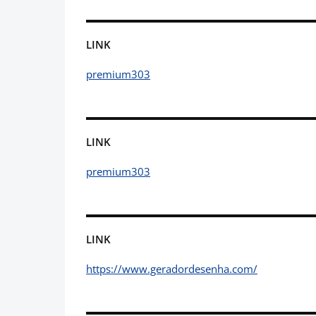
LINK
premium303
LINK
premium303
LINK
https://www.geradordesenha.com/