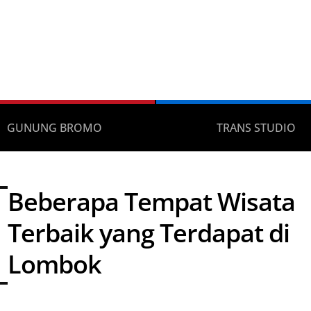
GUNUNG BROMO
TRANS STUDIO
Beberapa Tempat Wisata
Terbaik yang Terdapat di
Lombok