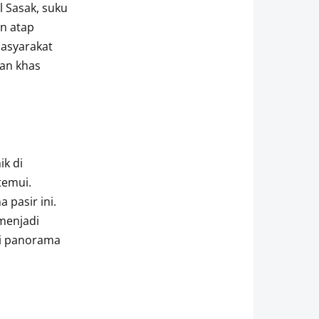
l Sasak, suku
an atap
masyarakat
gan khas
ik di
temui.
pasir ini.
 menjadi
ti panorama