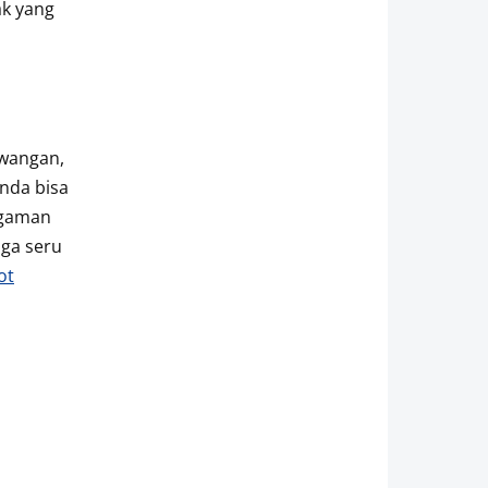
k yang
awangan,
nda bisa
agaman
uga seru
ot