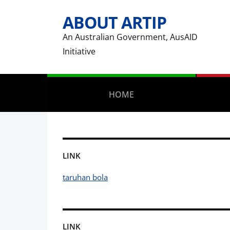
ABOUT ARTIP
An Australian Government, AusAID
Initiative
HOME
LINK
taruhan bola
LINK