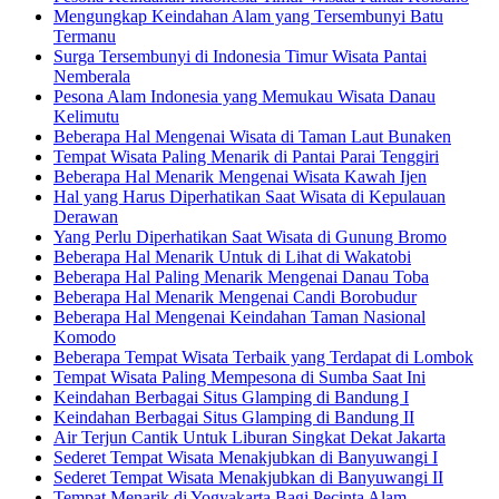
Mengungkap Keindahan Alam yang Tersembunyi Batu
Termanu
Surga Tersembunyi di Indonesia Timur Wisata Pantai
Nemberala
Pesona Alam Indonesia yang Memukau Wisata Danau
Kelimutu
Beberapa Hal Mengenai Wisata di Taman Laut Bunaken
Tempat Wisata Paling Menarik di Pantai Parai Tenggiri
Beberapa Hal Menarik Mengenai Wisata Kawah Ijen
Hal yang Harus Diperhatikan Saat Wisata di Kepulauan
Derawan
Yang Perlu Diperhatikan Saat Wisata di Gunung Bromo
Beberapa Hal Menarik Untuk di Lihat di Wakatobi
Beberapa Hal Paling Menarik Mengenai Danau Toba
Beberapa Hal Menarik Mengenai Candi Borobudur
Beberapa Hal Mengenai Keindahan Taman Nasional
Komodo
Beberapa Tempat Wisata Terbaik yang Terdapat di Lombok
Tempat Wisata Paling Mempesona di Sumba Saat Ini
Keindahan Berbagai Situs Glamping di Bandung I
Keindahan Berbagai Situs Glamping di Bandung II
Air Terjun Cantik Untuk Liburan Singkat Dekat Jakarta
Sederet Tempat Wisata Menakjubkan di Banyuwangi I
Sederet Tempat Wisata Menakjubkan di Banyuwangi II
Tempat Menarik di Yogyakarta Bagi Pecinta Alam