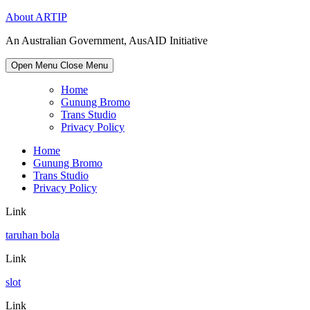
Skip
About ARTIP
to
An Australian Government, AusAID Initiative
content
Open Menu
Close Menu
Home
Gunung Bromo
Trans Studio
Privacy Policy
Home
Gunung Bromo
Trans Studio
Privacy Policy
Link
taruhan bola
Link
slot
Link