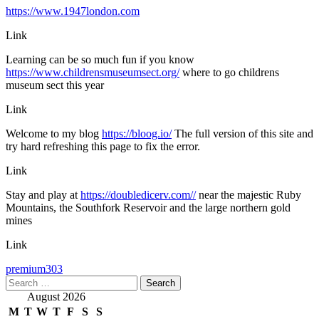
https://www.1947london.com
Link
Learning can be so much fun if you know
https://www.childrensmuseumsect.org/
where to go childrens
museum sect this year
Link
Welcome to my blog
https://bloog.io/
The full version of this site and
try hard refreshing this page to fix the error.
Link
Stay and play at
https://doubledicerv.com//
near the majestic Ruby
Mountains, the Southfork Reservoir and the large northern gold
mines
Link
premium303
Search
for:
August 2026
M
T
W
T
F
S
S