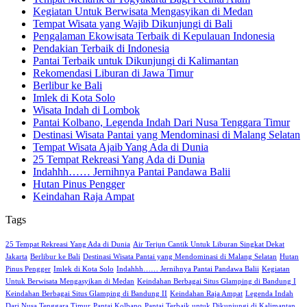
Kegiatan Untuk Berwisata Mengasyikan di Medan
Tempat Wisata yang Wajib Dikunjungi di Bali
Pengalaman Ekowisata Terbaik di Kepulauan Indonesia
Pendakian Terbaik di Indonesia
Pantai Terbaik untuk Dikunjungi di Kalimantan
Rekomendasi Liburan di Jawa Timur
Berlibur ke Bali
Imlek di Kota Solo
Wisata Indah di Lombok
Pantai Kolbano, Legenda Indah Dari Nusa Tenggara Timur
Destinasi Wisata Pantai yang Mendominasi di Malang Selatan
Tempat Wisata Ajaib Yang Ada di Dunia
25 Tempat Rekreasi Yang Ada di Dunia
Indahhh…… Jernihnya Pantai Pandawa Balii
Hutan Pinus Pengger
Keindahan Raja Ampat
Tags
25 Tempat Rekreasi Yang Ada di Dunia
Air Terjun Cantik Untuk Liburan Singkat Dekat
Jakarta
Berlibur ke Bali
Destinasi Wisata Pantai yang Mendominasi di Malang Selatan
Hutan
Pinus Pengger
Imlek di Kota Solo
Indahhh…… Jernihnya Pantai Pandawa Balii
Kegiatan
Untuk Berwisata Mengasyikan di Medan
Keindahan Berbagai Situs Glamping di Bandung I
Keindahan Berbagai Situs Glamping di Bandung II
Keindahan Raja Ampat
Legenda Indah
Dari Nusa Tenggara Timur
Pantai Kolbano
Pantai Terbaik untuk Dikunjungi di Kalimantan