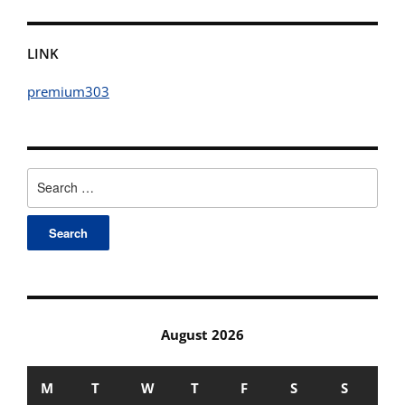
LINK
premium303
Search
for:
August 2026
M
T
W
T
F
S
S