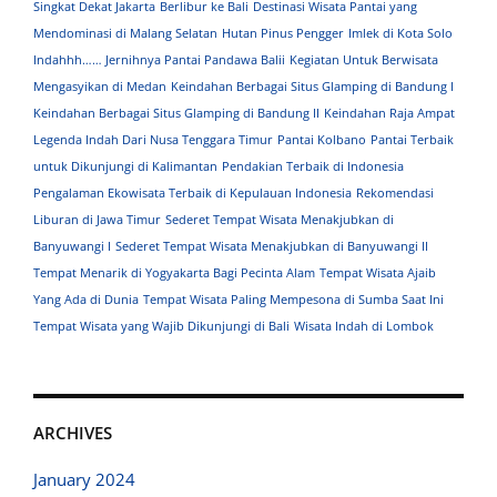
Singkat Dekat Jakarta
Berlibur ke Bali
Destinasi Wisata Pantai yang
Mendominasi di Malang Selatan
Hutan Pinus Pengger
Imlek di Kota Solo
Indahhh…… Jernihnya Pantai Pandawa Balii
Kegiatan Untuk Berwisata
Mengasyikan di Medan
Keindahan Berbagai Situs Glamping di Bandung I
Keindahan Berbagai Situs Glamping di Bandung II
Keindahan Raja Ampat
Legenda Indah Dari Nusa Tenggara Timur
Pantai Kolbano
Pantai Terbaik
untuk Dikunjungi di Kalimantan
Pendakian Terbaik di Indonesia
Pengalaman Ekowisata Terbaik di Kepulauan Indonesia
Rekomendasi
Liburan di Jawa Timur
Sederet Tempat Wisata Menakjubkan di
Banyuwangi I
Sederet Tempat Wisata Menakjubkan di Banyuwangi II
Tempat Menarik di Yogyakarta Bagi Pecinta Alam
Tempat Wisata Ajaib
Yang Ada di Dunia
Tempat Wisata Paling Mempesona di Sumba Saat Ini
Tempat Wisata yang Wajib Dikunjungi di Bali
Wisata Indah di Lombok
ARCHIVES
January 2024