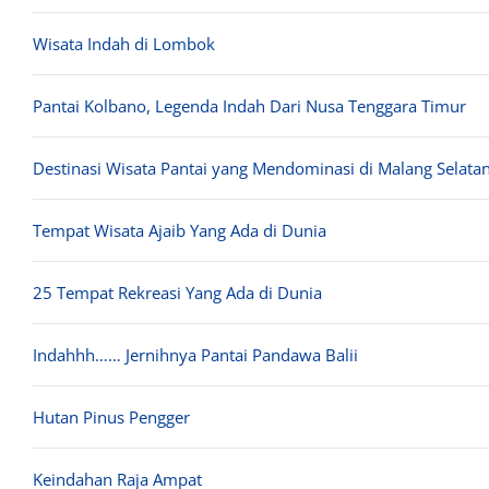
Wisata Indah di Lombok
Pantai Kolbano, Legenda Indah Dari Nusa Tenggara Timur
Destinasi Wisata Pantai yang Mendominasi di Malang Selata
Tempat Wisata Ajaib Yang Ada di Dunia
25 Tempat Rekreasi Yang Ada di Dunia
Indahhh…… Jernihnya Pantai Pandawa Balii
Hutan Pinus Pengger
Keindahan Raja Ampat