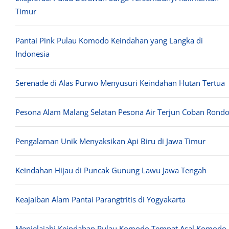
Timur
Pantai Pink Pulau Komodo Keindahan yang Langka di
Indonesia
Serenade di Alas Purwo Menyusuri Keindahan Hutan Tertua
Pesona Alam Malang Selatan Pesona Air Terjun Coban Rond
Pengalaman Unik Menyaksikan Api Biru di Jawa Timur
Keindahan Hijau di Puncak Gunung Lawu Jawa Tengah
Keajaiban Alam Pantai Parangtritis di Yogyakarta
Menjelajahi Keindahan Pulau Komodo Tempat Asal Komodo