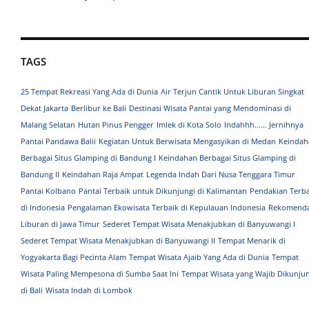
TAGS
25 Tempat Rekreasi Yang Ada di Dunia
Air Terjun Cantik Untuk Liburan Singkat
Dekat Jakarta
Berlibur ke Bali
Destinasi Wisata Pantai yang Mendominasi di
Malang Selatan
Hutan Pinus Pengger
Imlek di Kota Solo
Indahhh…… Jernihnya
Pantai Pandawa Balii
Kegiatan Untuk Berwisata Mengasyikan di Medan
Keindah
Berbagai Situs Glamping di Bandung I
Keindahan Berbagai Situs Glamping di
Bandung II
Keindahan Raja Ampat
Legenda Indah Dari Nusa Tenggara Timur
Pantai Kolbano
Pantai Terbaik untuk Dikunjungi di Kalimantan
Pendakian Terba
di Indonesia
Pengalaman Ekowisata Terbaik di Kepulauan Indonesia
Rekomenda
Liburan di Jawa Timur
Sederet Tempat Wisata Menakjubkan di Banyuwangi I
Sederet Tempat Wisata Menakjubkan di Banyuwangi II
Tempat Menarik di
Yogyakarta Bagi Pecinta Alam
Tempat Wisata Ajaib Yang Ada di Dunia
Tempat
Wisata Paling Mempesona di Sumba Saat Ini
Tempat Wisata yang Wajib Dikunjun
di Bali
Wisata Indah di Lombok