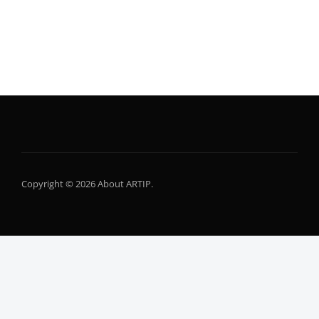
Copyright © 2026 About ARTIP.