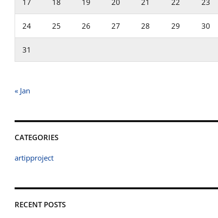
17
18
19
20
21
22
23
24
25
26
27
28
29
30
31
« Jan
CATEGORIES
artipproject
RECENT POSTS