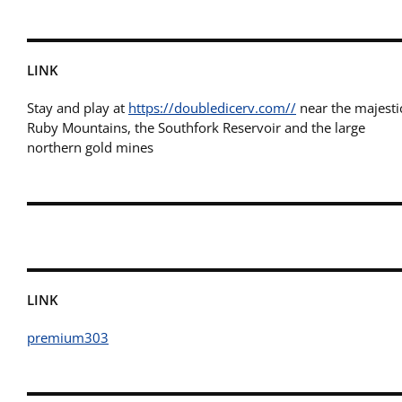
LINK
Stay and play at
https://doubledicerv.com//
near the majesti
Ruby Mountains, the Southfork Reservoir and the large
northern gold mines
LINK
premium303