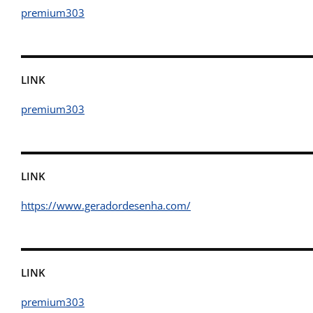
premium303
LINK
premium303
LINK
https://www.geradordesenha.com/
LINK
premium303