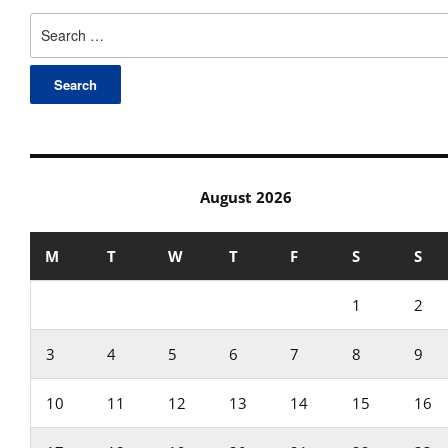
Search
for:
August 2026
M
T
W
T
F
S
S
1
2
3
4
5
6
7
8
9
10
11
12
13
14
15
16