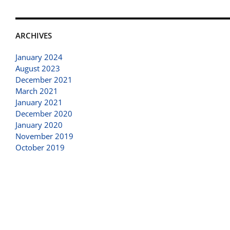
ARCHIVES
January 2024
August 2023
December 2021
March 2021
January 2021
December 2020
January 2020
November 2019
October 2019