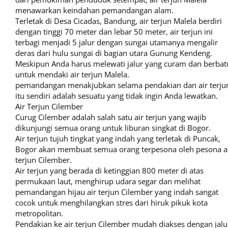
menawarkan keindahan pemandangan alam.
Terletak di Desa Cicadas, Bandung, air terjun Malela berdiri
dengan tinggi 70 meter dan lebar 50 meter, air terjun ini
terbagi menjadi 5 jalur dengan sungai utamanya mengalir
deras dari hulu sungai di bagian utara Gunung Kendeng.
Meskipun Anda harus melewati jalur yang curam dan berbat
untuk mendaki air terjun Malela.
pemandangan menakjubkan selama pendakian dan air terju
itu sendiri adalah sesuatu yang tidak ingin Anda lewatkan.
Air Terjun Cilember
Curug Cilember adalah salah satu air terjun yang wajib
dikunjungi semua orang untuk liburan singkat di Bogor.
Air terjun tujuh tingkat yang indah yang terletak di Puncak,
Bogor akan membuat semua orang terpesona oleh pesona a
terjun Cilember.
Air terjun yang berada di ketinggian 800 meter di atas
permukaan laut, menghirup udara segar dan melihat
pemandangan hijau air terjun Cilember yang indah sangat
cocok untuk menghilangkan stres dari hiruk pikuk kota
metropolitan.
Pendakian ke air terjun Cilember mudah diakses dengan jalu