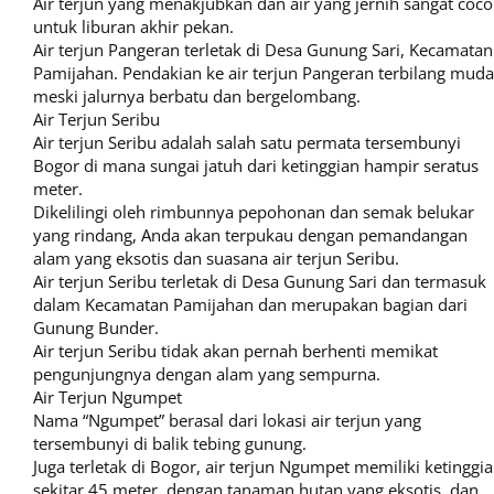
Air terjun yang menakjubkan dan air yang jernih sangat coco
untuk liburan akhir pekan.
Air terjun Pangeran terletak di Desa Gunung Sari, Kecamatan
Pamijahan. Pendakian ke air terjun Pangeran terbilang mud
meski jalurnya berbatu dan bergelombang.
Air Terjun Seribu
Air terjun Seribu adalah salah satu permata tersembunyi
Bogor di mana sungai jatuh dari ketinggian hampir seratus
meter.
Dikelilingi oleh rimbunnya pepohonan dan semak belukar
yang rindang, Anda akan terpukau dengan pemandangan
alam yang eksotis dan suasana air terjun Seribu.
Air terjun Seribu terletak di Desa Gunung Sari dan termasuk
dalam Kecamatan Pamijahan dan merupakan bagian dari
Gunung Bunder.
Air terjun Seribu tidak akan pernah berhenti memikat
pengunjungnya dengan alam yang sempurna.
Air Terjun Ngumpet
Nama “Ngumpet” berasal dari lokasi air terjun yang
tersembunyi di balik tebing gunung.
Juga terletak di Bogor, air terjun Ngumpet memiliki ketinggi
sekitar 45 meter, dengan tanaman hutan yang eksotis, dan