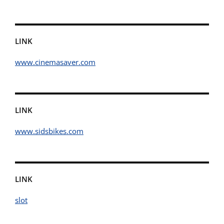
LINK
www.cinemasaver.com
LINK
www.sidsbikes.com
LINK
slot