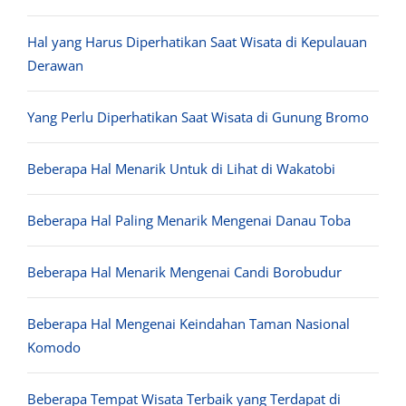
Hal yang Harus Diperhatikan Saat Wisata di Kepulauan
Derawan
Yang Perlu Diperhatikan Saat Wisata di Gunung Bromo
Beberapa Hal Menarik Untuk di Lihat di Wakatobi
Beberapa Hal Paling Menarik Mengenai Danau Toba
Beberapa Hal Menarik Mengenai Candi Borobudur
Beberapa Hal Mengenai Keindahan Taman Nasional
Komodo
Beberapa Tempat Wisata Terbaik yang Terdapat di