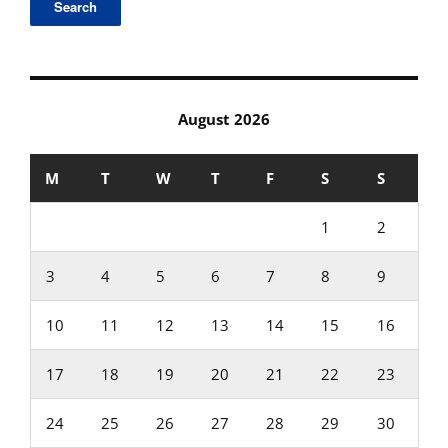
August 2026
M
T
W
T
F
S
S
1
2
3
4
5
6
7
8
9
10
11
12
13
14
15
16
17
18
19
20
21
22
23
24
25
26
27
28
29
30