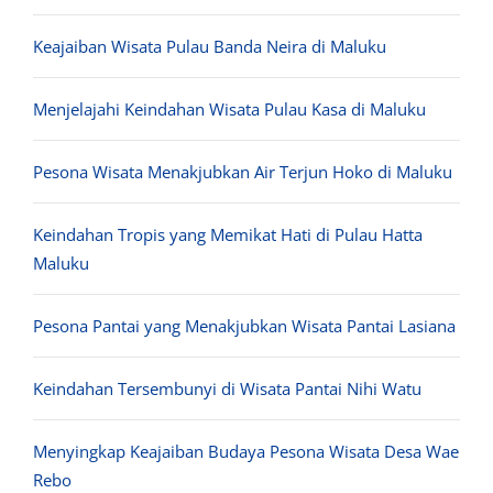
Keajaiban Wisata Pulau Banda Neira di Maluku
Menjelajahi Keindahan Wisata Pulau Kasa di Maluku
Pesona Wisata Menakjubkan Air Terjun Hoko di Maluku
Keindahan Tropis yang Memikat Hati di Pulau Hatta
Maluku
Pesona Pantai yang Menakjubkan Wisata Pantai Lasiana
Keindahan Tersembunyi di Wisata Pantai Nihi Watu
Menyingkap Keajaiban Budaya Pesona Wisata Desa Wae
Rebo