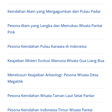
Keindahan Alam yang Mengagumkan dari Pulau Padar
Pesona Alam yang Langka dan Memukau Wisata Pantai
Pink
Pesona Keindahan Pulau Kanawa di Indonesia
Keajaiban Misteri Evolusi Manusia Wisata Gua Liang Bua
Menelusuri Keajaiban Arkeologi: Pesona Wisata Desa
Megalitik
Pesona Keindahan Wisata Taman Laut Selat Pantar
Pesona Keindahan Indonesia Timur Wisata Pantai