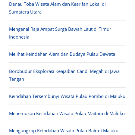
Danau Toba Wisata Alam dan Kearifan Lokal di
Sumatera Utara
Mengenal Raja Ampat Surga Bawah Laut di Timur
Indonesia
Melihat Keindahan Alam dan Budaya Pulau Dewata
Borobudur Eksplorasi Keajaiban Candi Megah di Jawa
Tengah
Keindahan Tersembunyi Wisata Pulau Pombo di Maluku
Menemukan Keindahan Wisata Pulau Maitara di Maluku
Mengungkap Keindahan Wisata Pulau Bair di Maluku