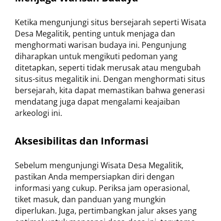
Ketika mengunjungi situs bersejarah seperti Wisata
Desa Megalitik, penting untuk menjaga dan
menghormati warisan budaya ini. Pengunjung
diharapkan untuk mengikuti pedoman yang
ditetapkan, seperti tidak merusak atau mengubah
situs-situs megalitik ini. Dengan menghormati situs
bersejarah, kita dapat memastikan bahwa generasi
mendatang juga dapat mengalami keajaiban
arkeologi ini.
Aksesibilitas dan Informasi
Sebelum mengunjungi Wisata Desa Megalitik,
pastikan Anda mempersiapkan diri dengan
informasi yang cukup. Periksa jam operasional,
tiket masuk, dan panduan yang mungkin
diperlukan. Juga, pertimbangkan jalur akses yang