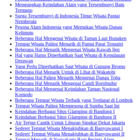
Mengungkap Keindahan Alam yang Tersembunyi Batu
Termanu
Surga Tersembunyi di Indonesia Timur Wisata Pantai
Nemberala
Pesona Alam Indonesia yang Memukau Wisata Danau
Kelimutu
Beberapa Hal Mengenai Wisata di Taman Laut Bunaken
Tempat Wisata Paling Menarik di Pantai Parai Tenggiri
Beberapa Hal Menarik Mengenai Wisata Kawah Ijen
Hal yang Harus Diperhatikan Saat Wisata di Kepulauan
Derawan
Yang Perlu Diperhatikan Saat Wisata di Gunung Bromo
Beberapa Hal Menarik Untuk di Lihat di Wakatobi
Beberapa Hal Paling Menarik Mengenai Danau Toba
Beberapa Hal Menarik Mengenai Candi Borobudur
Beberapa Hal Mengenai Keindahan Taman Nasional
Komodo
Beberapa Tempat Wisata Terbaik yang Terdapat di Lombok
Tempat Wisata Paling Mempesona di Sumba Saat Ini
Keindahan Berbagai Situs Glamping di Bandung I
Keindahan Berbagai Situs Glamping di Bandung II
Air Terjun Cantik Untuk Liburan Singkat Dekat Jakarta
Sederet Tempat Wisata Menakjubkan di Banyuwangi I
Sederet Tempat Wisata Menakjubkan di Banyuwangi II
Tempat Menarik di Yogyakarta Bagi Pecinta Alam