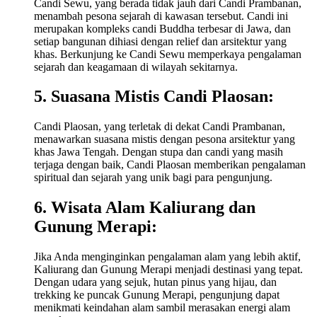
Candi Sewu, yang berada tidak jauh dari Candi Prambanan,
menambah pesona sejarah di kawasan tersebut. Candi ini
merupakan kompleks candi Buddha terbesar di Jawa, dan
setiap bangunan dihiasi dengan relief dan arsitektur yang
khas. Berkunjung ke Candi Sewu memperkaya pengalaman
sejarah dan keagamaan di wilayah sekitarnya.
5. Suasana Mistis Candi Plaosan:
Candi Plaosan, yang terletak di dekat Candi Prambanan,
menawarkan suasana mistis dengan pesona arsitektur yang
khas Jawa Tengah. Dengan stupa dan candi yang masih
terjaga dengan baik, Candi Plaosan memberikan pengalaman
spiritual dan sejarah yang unik bagi para pengunjung.
6. Wisata Alam Kaliurang dan
Gunung Merapi:
Jika Anda menginginkan pengalaman alam yang lebih aktif,
Kaliurang dan Gunung Merapi menjadi destinasi yang tepat.
Dengan udara yang sejuk, hutan pinus yang hijau, dan
trekking ke puncak Gunung Merapi, pengunjung dapat
menikmati keindahan alam sambil merasakan energi alam