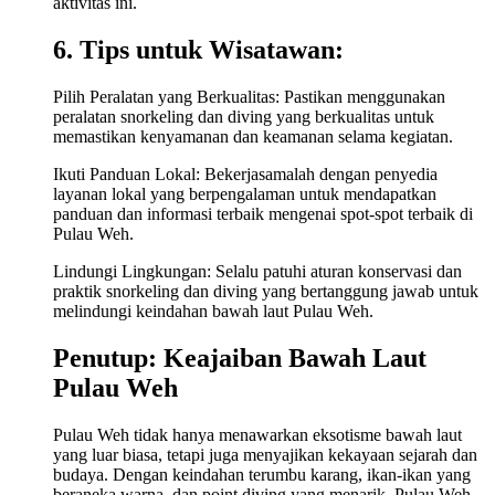
aktivitas ini.
6. Tips untuk Wisatawan:
Pilih Peralatan yang Berkualitas: Pastikan menggunakan
peralatan snorkeling dan diving yang berkualitas untuk
memastikan kenyamanan dan keamanan selama kegiatan.
Ikuti Panduan Lokal: Bekerjasamalah dengan penyedia
layanan lokal yang berpengalaman untuk mendapatkan
panduan dan informasi terbaik mengenai spot-spot terbaik di
Pulau Weh.
Lindungi Lingkungan: Selalu patuhi aturan konservasi dan
praktik snorkeling dan diving yang bertanggung jawab untuk
melindungi keindahan bawah laut Pulau Weh.
Penutup: Keajaiban Bawah Laut
Pulau Weh
Pulau Weh tidak hanya menawarkan eksotisme bawah laut
yang luar biasa, tetapi juga menyajikan kekayaan sejarah dan
budaya. Dengan keindahan terumbu karang, ikan-ikan yang
beraneka warna, dan point diving yang menarik, Pulau Weh