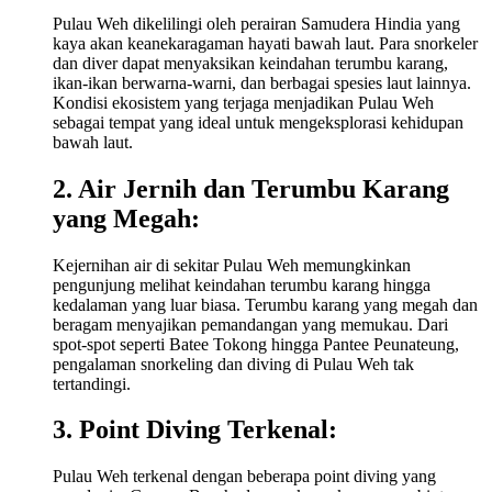
Pulau Weh dikelilingi oleh perairan Samudera Hindia yang
kaya akan keanekaragaman hayati bawah laut. Para snorkeler
dan diver dapat menyaksikan keindahan terumbu karang,
ikan-ikan berwarna-warni, dan berbagai spesies laut lainnya.
Kondisi ekosistem yang terjaga menjadikan Pulau Weh
sebagai tempat yang ideal untuk mengeksplorasi kehidupan
bawah laut.
2. Air Jernih dan Terumbu Karang
yang Megah:
Kejernihan air di sekitar Pulau Weh memungkinkan
pengunjung melihat keindahan terumbu karang hingga
kedalaman yang luar biasa. Terumbu karang yang megah dan
beragam menyajikan pemandangan yang memukau. Dari
spot-spot seperti Batee Tokong hingga Pantee Peunateung,
pengalaman snorkeling dan diving di Pulau Weh tak
tertandingi.
3. Point Diving Terkenal:
Pulau Weh terkenal dengan beberapa point diving yang