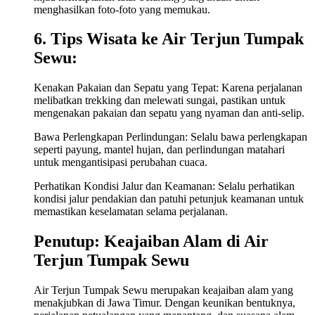
menghasilkan foto-foto yang memukau.
6. Tips Wisata ke Air Terjun Tumpak
Sewu:
Kenakan Pakaian dan Sepatu yang Tepat: Karena perjalanan
melibatkan trekking dan melewati sungai, pastikan untuk
mengenakan pakaian dan sepatu yang nyaman dan anti-selip.
Bawa Perlengkapan Perlindungan: Selalu bawa perlengkapan
seperti payung, mantel hujan, dan perlindungan matahari
untuk mengantisipasi perubahan cuaca.
Perhatikan Kondisi Jalur dan Keamanan: Selalu perhatikan
kondisi jalur pendakian dan patuhi petunjuk keamanan untuk
memastikan keselamatan selama perjalanan.
Penutup: Keajaiban Alam di Air
Terjun Tumpak Sewu
Air Terjun Tumpak Sewu merupakan keajaiban alam yang
menakjubkan di Jawa Timur. Dengan keunikan bentuknya,