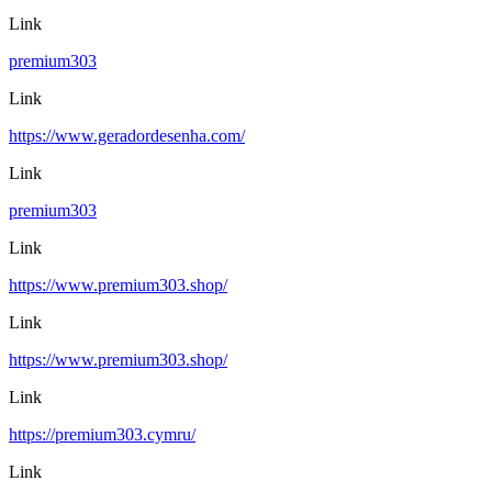
Link
premium303
Link
https://www.geradordesenha.com/
Link
premium303
Link
https://www.premium303.shop/
Link
https://www.premium303.shop/
Link
https://premium303.cymru/
Link