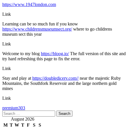
https://www.1947london.com
Link
Learning can be so much fun if you know
https://www.childrensmuseumsect.org/
where to go childrens
museum sect this year
Link
Welcome to my blog
https://bloog.io/
The full version of this site and
try hard refreshing this page to fix the error.
Link
Stay and play at
https://doubledicerv.com//
near the majestic Ruby
Mountains, the Southfork Reservoir and the large northern gold
mines
Link
premium303
Search
for:
August 2026
M
T
W
T
F
S
S