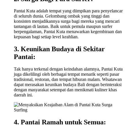
Pantai Kuta adalah tempat yang diimpikan para penyelancar
di seluruh dunia. Gelombang ombak yang tinggi dan
konsisten menjadikannya surga bagi mereka yang mencari
tantangan di lautan. Baik untuk pemula maupun surfer
berpengalaman, Pantai Kuta menawarkan kegembiraan dan
kepuasan bagi setiap level keahlian.
3. Keunikan Budaya di Sekitar
Pantai:
Tak hanya terkenal dengan keindahan alamnya, Pantai Kuta
juga dikelilingi oleh berbagai tempat menarik seperti pasar
tradisional, restoran, dan tempat hiburan malam. Wisatawan
dapat merasakan keunikan budaya Bali dengan berinteraksi
dengan masyarakat setempat dan menikmati kuliner khas
daerah ini.
4. Pantai Ramah untuk Semua: