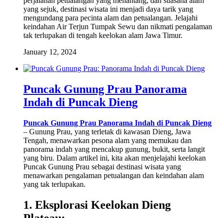
perjalanan petualangan yang menantang, dan suasana alam
yang sejuk, destinasi wisata ini menjadi daya tarik yang
mengundang para pecinta alam dan petualangan. Jelajahi
keindahan Air Terjun Tumpak Sewu dan nikmati pengalaman
tak terlupakan di tengah keelokan alam Jawa Timur.
January 12, 2024
Puncak Gunung Prau Panorama
Indah di Puncak Dieng
Puncak Gunung Prau Panorama Indah di Puncak Dieng
– Gunung Prau, yang terletak di kawasan Dieng, Jawa
Tengah, menawarkan pesona alam yang memukau dan
panorama indah yang mencakup gunung, bukit, serta langit
yang biru. Dalam artikel ini, kita akan menjelajahi keelokan
Puncak Gunung Prau sebagai destinasi wisata yang
menawarkan pengalaman petualangan dan keindahan alam
yang tak terlupakan.
1. Eksplorasi Keelokan Dieng
Plateau: